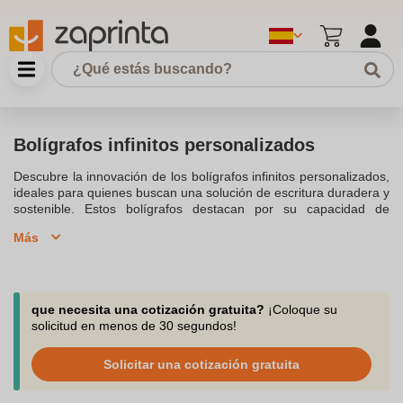
Bolígrafos infinitos personalizados
Descubre la innovación de los bolígrafos infinitos personalizados,
ideales para quienes buscan una solución de escritura duradera y
sostenible. Estos bolígrafos destacan por su capacidad de
escribir sin necesidad de tinta, lo que los hace una opción
Más
respetuosa con el medio ambiente al reducir las emisiones
contaminantes y minimizar la generación de residuos.Los
bolígrafos infinitos están fabricados con materias primas
naturales, incluyendo opciones de bambú y aleación de metales,
lo que asegura su durabilidad. Además, estos bolígrafos ofrecen
que necesita una cotización gratuita?
¡Coloque su
una experiencia de escritura suave y uniforme, similar a la de un
solicitud en menos de 30 segundos!
lápiz convencional, pero con la ventaja de poder durar más
tiempo sin desgastarse.La personalización es clave en estos
Solicitar una cotización gratuita
bolígrafos eternos personalizados. Podemos personalizar cada
bolígrafo con el logotipo a imprimir de tu empresa, convirtiéndolos