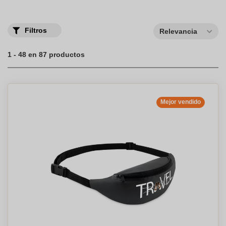
obsequio publicitario
del evento a los participantes. Te
invitamos a descubrir nuestra gama al completo de
Bolsos y
Mochilas
.
Filtros
Relevancia
1 - 48 en 87 productos
Mejor vendido