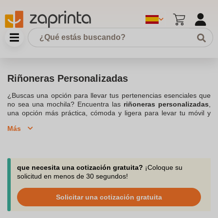
Riñoneras Personalizadas
¿Buscas una opción para llevar tus pertenencias esenciales que
no sea una mochila? Encuentra las
riñoneras personalizadas
,
una opción más práctica, cómoda y ligera para levar tu móvil y
llaves de casa o del coche. En Zaprinta ofrecemos diversos
Más
modelos de riñoneras que podrás utilizar tanto para uso particular
como
publicitario y promocional
, ¡descúbrelos todos!
Reflectantes, deportivos, a prueba de salpicaduras… y mucho
más. Diversos modelos, materiales y colores para que puedas
elegir la que estás buscando, es una pequeña bolsa práctica y
que necesita una cotización gratuita?
¡Coloque su
cómoda, que además tiene el poder de resaltar tu publicidad y
solicitud en menos de 30 segundos!
ganar así más visibilidad. Puedes transformarla en un
objeto
publicitario
marcando tu
marca, evento, eslogan o logotipo
,
Solicitar una cotización gratuita
una opción ideal para todo tipo de eventos deportivos: carreras,
maratones, rutas de senderismo, marchas benéficas… y dar un