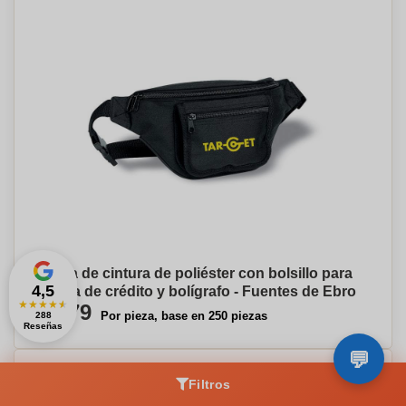
Bolsa de cintura de poliéster con bolsillo para
4,5
tarjeta de crédito y bolígrafo - Fuentes de Ebro
★
★
★
★
★
€5,79
Por pieza, base en 250 piezas
288
Reseñas
Filtros