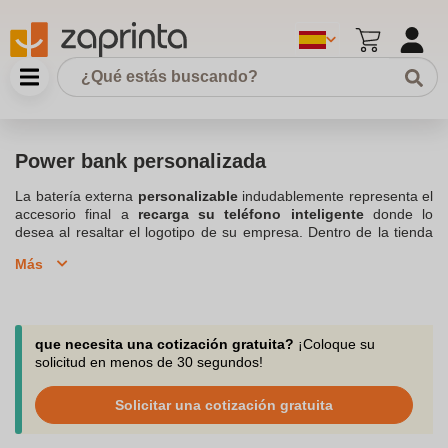
Power bank personalizada
La batería externa
personalizable
indudablemente representa el
accesorio final a
recarga su teléfono inteligente
donde lo
desea al resaltar el logotipo de su empresa. Dentro de la tienda
en línea de Zaprinta, una compañía con sede en Bélgica,
Más
descubra sin más retrasar una colección muy suministrada de
Bank Power. Al optar por Zaprinta, seguramente disfrutará de una
batería de rescate publicitaria
en sus colores gracias a la
impresión de su logotipo en el accesorio. Dependiendo de sus
necesidades y las de sus empleados, encontrará muy fácilmente
que necesita una cotización gratuita?
¡Coloque su
la batería externa personalizable que necesita y equipada con
solicitud en menos de 30 segundos!
una cantidad suficiente de energía (
mah
) en nuestra categoría
Regalos tecnológicos personalizados . También tenemos modelos
Solicitar una cotización gratuita
solares o inalámbricos del banco de energía. A partir de
entonces, solo tiene que elegir su batería nómada y, por lo tanto,