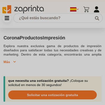
CoronaProductosImpresión
Explora nuestra exclusiva gama de productos de impresión
diseñados para satisfacer todas tus necesidades creativas y de
marketing. Dentro de esta categoría, encontrarás una amplia
variedad de opciones que incluyen desde tarjetas de
Más
presentación personalizadas hasta carteles de gran formato. Los
productos de impresión son una herramienta esencial para
cualquier negocio que busque establecer una presencia sólida en
su industria. Con nuestra oferta, puedes personalizar cada
artículo para reflejar la identidad única de tu marca y captar la
que necesita una cotización gratuita?
¡Coloque su
atención de tu audiencia objetivo.Nuestros productos de
solicitud en menos de 30 segundos!
impresión destacan no solo por su calidad, sino también por la
diversidad de materiales y acabados disponibles, lo que te
Solicitar una cotización gratuita
permite elegir exactamente lo que necesitas para cada ocasión.
Ya sea que estés preparando un evento corporativo, lanzando