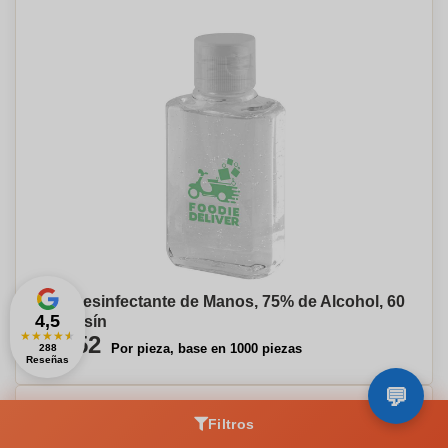
Gel Desinfectante de Manos, 75% de Alcohol, 60
4,5
ml - Asín
★
★
★
★
★
€1,52
Por pieza, base en 1000 piezas
288
Reseñas
Filtros