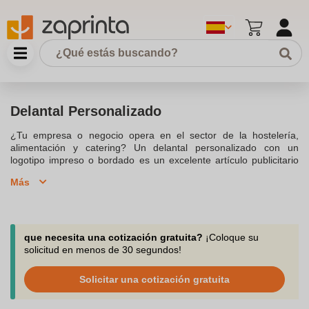
Delantal Personalizado
¿Tu empresa o negocio opera en el sector de la hostelería,
alimentación y catering? Un delantal personalizado con un
logotipo impreso o bordado es un excelente artículo publicitario
para campañas publicitarias y de promoción. Ya sea como idea
Más
de regalo o como herramienta promocional en un evento de
empresa, estos textiles personalizados se adaptan
perfectamente. Un delantal de cocina personalizable es un
accesorio barato pero atemporal, y una forma eficaz de destacar
tu marca y comunicar con éxito tu mensaje. En Zaprinta nos
que necesita una cotización gratuita?
¡Coloque su
especializamos en la personalización de objetos publicitarios,
solicitud en menos de 30 segundos!
nuestra tienda online te brinda las mejores soluciones para
aumentar tu visibilidad, mejorando tu notoriedad y reconocimiento
Solicitar una cotización gratuita
de marca.