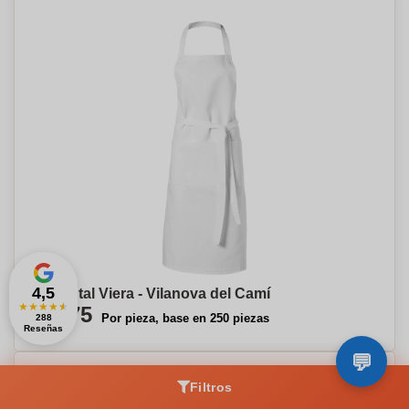
4,5
Delantal Viera - Vilanova del Camí
★
★
★
★
★
€6,75
Por pieza, base en 250 piezas
288
Reseñas
Filtros