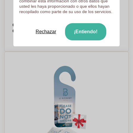
combinar esta información con otros datos que
usted les haya proporcionado o que ellos hayan
recopilado como parte de su uso de los servicios.
Caja de Pastillas Rotatoria - Warbstow -
Galbárruli
Rechazar
¡Entiendo!
PRECIO A PEDIDO