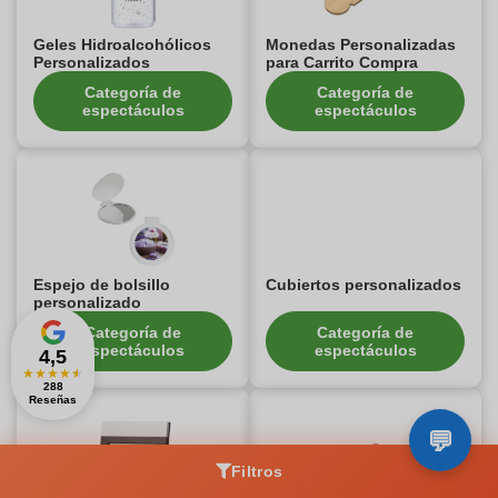
Geles Hidroalcohólicos
Monedas Personalizadas
Personalizados
para Carrito Compra
Categoría de
Categoría de
espectáculos
espectáculos
Espejo de bolsillo
Cubiertos personalizados
personalizado
Categoría de
Categoría de
espectáculos
espectáculos
4,5
★
★
★
★
★
288
Reseñas
Filtros