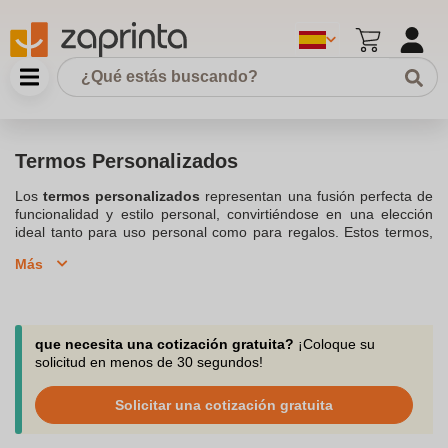
Termos Personalizados
Los
termos personalizados
representan una fusión perfecta de
funcionalidad y estilo personal, convirtiéndose en una elección
ideal tanto para uso personal como para regalos. Estos termos,
incluidos en nuestra colección de
Botellas Termicas
Más
personalizadas
, ofrecen una manera única de expresar
individualidad y preferencias personales. Su versatilidad los hace
adecuados para una variedad de contextos, desde la
oficina
hasta aventuras al aire libre
, ideales para llevar tu bebida
preferida contigo, donde quiera que vayas. Además de su
que necesita una cotización gratuita?
¡Coloque su
aspecto distintivo, los termos personalizados ofrecen beneficios
solicitud en menos de 30 segundos!
prácticos significativos, ya que mantienen las bebidas a la
temperatura
deseada
durante horas
, lo que es esencial para
Solicitar una cotización gratuita
quienes están constantemente en movimiento. Son una opción
ecológica, reduciendo el uso de recipientes desechables y