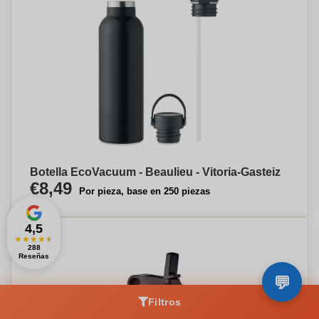
Botella EcoVacuum - Beaulieu - Vitoria-Gasteiz
€8,49
Por pieza, base en 250 piezas
4,5
★
★
★
★
★
288
Reseñas
Filtros