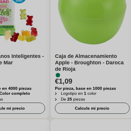
nos Inteligentes -
Caja de Almacenamiento
e Mar
Apple - Broughton - Daroca
de Rioja
€1,09
e en 4000 piezas
Por pieza, base en 1000 piezas
Color completo
Logotipo en
1
color
as
De
25
piezas
ule mi precio
Calcule mi precio