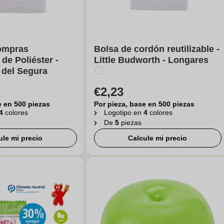
ompras
Bolsa de cordón reutilizable -
 de Poliéster -
Little Budworth - Longares
 del Segura
€2,23
e en 500 piezas
Por pieza, base en 500 piezas
4
colores
Logotipo en
4
colores
De
5
piezas
ule mi precio
Calcule mi precio