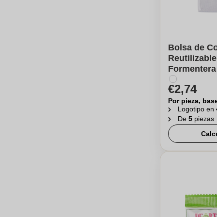
Bolsa de C
Reutilizable
Formentera
€2,74
Por pieza, bas
Logotipo en
De
5
piezas
Calc