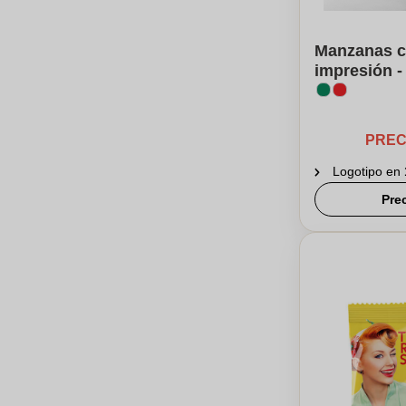
Manzanas c
impresión -
PREC
Logotipo en
Pre