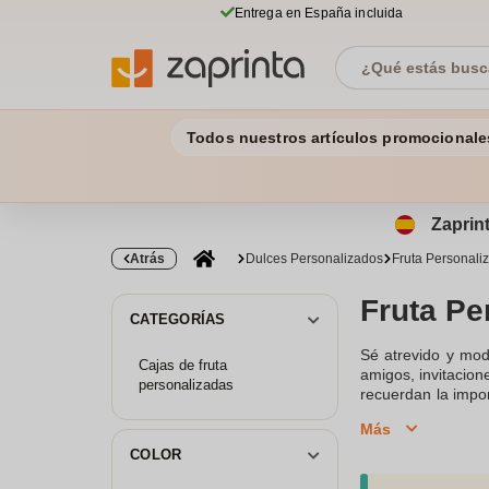
Entrega en España incluida
Todos nuestros artículos promocionale
Zaprint
Atrás
Dulces Personalizados
Fruta Personali
Fruta Pe
CATEGORÍAS
Sé atrevido y mod
Cajas de fruta
amigos, invitacio
personalizadas
recuerdan la impo
Afortunadamente, n
Más
gama más dulce, d
y podrás benefici
COLOR
poder variar la frut