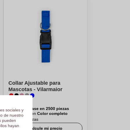
Collar Ajustable para
Mascotas - Vilarmaior
€0,56
Por pieza, base en 2500 piezas
es sociales y
Logotipo en
Color completo
so de nuestro
De
15
piezas
os pueden
ellos hayan
Calcule mi precio