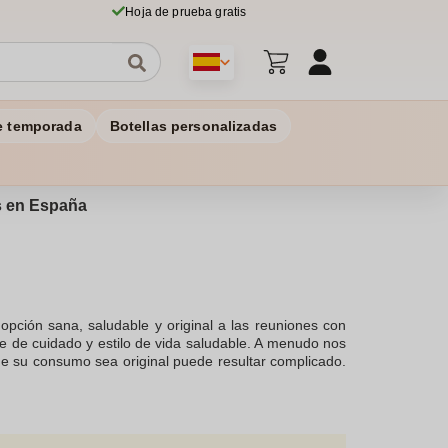
Hoja de prueba gratis
e temporada
Botellas personalizadas
os en España
 opción sana, saludable y original a las reuniones con
e de cuidado y estilo de vida saludable. A menudo nos
ue su consumo sea original puede resultar complicado.
ente, no obstante, si deseas echar un vistazo a nuestra
tanos por correo electrónico, por el chat o por teléfono
pedido está disponible a partir de 10 piezas, para así