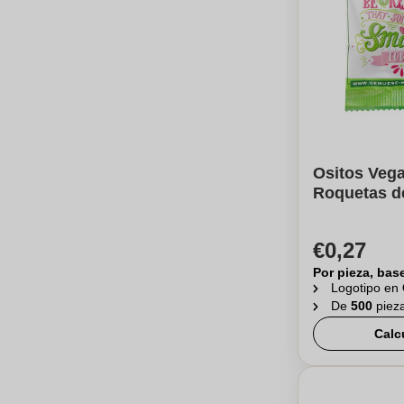
Ositos Vega
Roquetas d
€0,27
Por pieza, bas
Logotipo en
De
500
piez
Calc