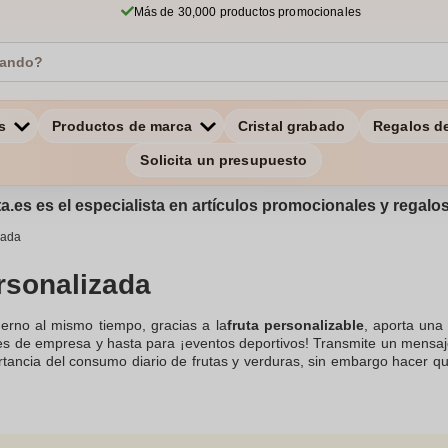
Más de 30,000 productos promocionales
s
Productos de marca
Cristal grabado
Regalos d
Solicita un presupuesto
a.es es el especialista en artículos promocionales y regal
zada
rsonalizada
erno al mismo tiempo, gracias a la
fruta personalizable
, aporta una
nes de empresa y hasta para ¡eventos deportivos! Transmite un mensaj
rtancia del consumo diario de frutas y verduras, sin embargo hacer q
uestro equipo te ofrece esta estrategia original, divertida y sorprend
éjate seducir por nuestra selección de
Dulces Personalizados
. Contác
arte de los mejores consejos para crear tu
fruta personalizable
. Tu 
a.