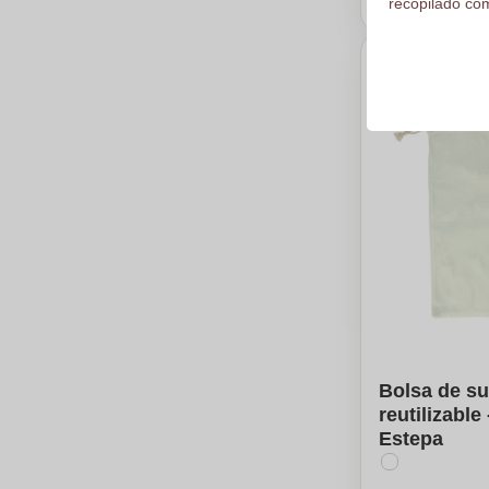
recopilado com
Bolsa de s
reutilizable
Estepa