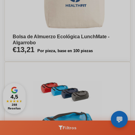
Bolsa de Almuerzo Ecológica LunchMate -
Algarrobo
€13,21
Por pieza, base en 100 piezas
4,5
★
★
★
★
★
288
Reseñas
Filtros