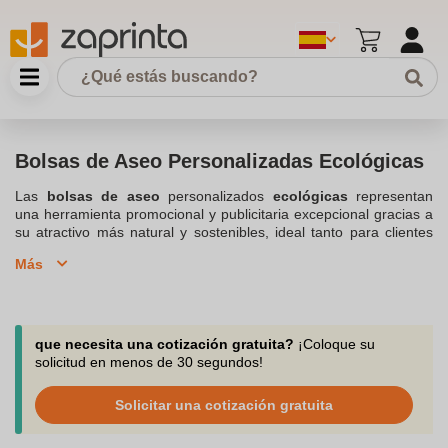
Bolsas de Aseo Personalizadas Ecológicas
Las
bolsas de aseo
personalizados
ecológicas
representan
una herramienta promocional y publicitaria excepcional gracias a
su atractivo más natural y sostenibles, ideal tanto para clientes
como para empleados, como
obsequios
en ferias y eventos,
Más
como para la
promoción
de locales y pequeños negocios, hasta
para
campañas publicitarias
masivas. Su atractivo radica en la
combinación de los
materiales naturales o reciclados
y
personalización, ofreciendo un producto práctico, indispensable y
único. Mediante la personalización, se crea un vínculo más fuerte
que necesita una cotización gratuita?
¡Coloque su
con
tu marca
, ya que el artículo lleva consigo un mensaje
solicitud en menos de 30 segundos!
personalizado a vista del usuario, en constante exposición, por
que supone un producto ideal para campañas de marketing de
Solicitar una cotización gratuita
cualquier tamaño; ya que pueden ser diseñados para reflejar la
identidad de tu marca, aumentando así el reconocimiento y la