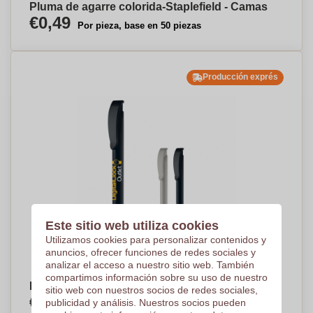
Pluma de agarre colorida-Staplefield - Camas
€0,49
Por pieza, base en 50 piezas
Producción exprés
Este sitio web utiliza cookies
Utilizamos cookies para personalizar contenidos y
anuncios, ofrecer funciones de redes sociales y
analizar el acceso a nuestro sitio web. También
compartimos información sobre su uso de nuestro
Bolígrafo Jumbo EcoWrite - Eynsford - Borja
sitio web con nuestros socios de redes sociales,
€0,71
publicidad y análisis. Nuestros socios pueden
Por pieza, base en 50 piezas