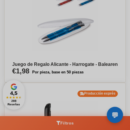
Juego de Regalo Alicante - Harrogate - Balearen
€1,98
Por pieza, base en 50 piezas
4,5
Producción exprés
★
★
★
★
★
288
Reseñas
Filtros