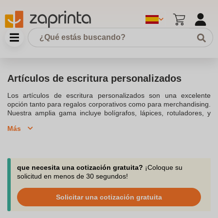
Artículos de escritura personalizados
Los artículos de escritura personalizados son una excelente
opción tanto para regalos corporativos como para merchandising.
Nuestra amplia gama incluye bolígrafos, lápices, rotuladores, y
marcadores que pueden personalizarse con tu logo o diseño
Más
mediante técnicas como serigrafía o grabado láser. Estos
bolígrafos personalizados son perfectos para promociones,
eventos y como regalos publicitarios. También ofrecemos sets de
escritura y estuches personalizados, ideales para obsequios más
sofisticados. Además, muchos de nuestros materiales de
que necesita una cotización gratuita?
¡Coloque su
escritura, como los lápices de colores y los bolígrafos reciclados,
solicitud en menos de 30 segundos!
son opciones sostenibles que reflejan un compromiso con el
medio ambiente. Explora nuestro catálogo de artículos de
Solicitar una cotización gratuita
escritura y encuentra la opción perfecta para tu próxima campaña
de marketing o evento. ¡Haz tu pedido hoy y dale a tu marca la