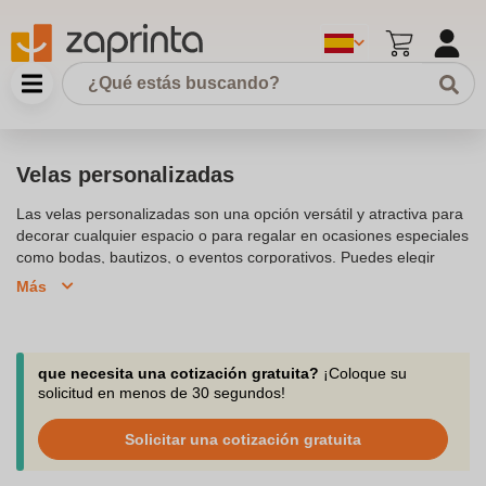
Velas personalizadas
Las velas personalizadas son una opción versátil y atractiva para
decorar cualquier espacio o para regalar en ocasiones especiales
como bodas, bautizos, o eventos corporativos. Puedes elegir
entre una variedad de velas, incluyendo velas de cera vegetal,
Más
velas aromáticas personalizadas, y velas publicitarias. La opción
de personalizar permite incorporar el logotipo de tu empresa o un
diseño personalizado, convirtiendo a estas velas en un detalle
para los invitados o un regalo perfecto para los clientes.
que necesita una cotización gratuita?
¡Coloque su
Ofrecemos una gran variedad de tipos de velas, desde velas con
solicitud en menos de 30 segundos!
tapa de bambú hasta velas de cristal con tapa metálica o de
corcho. Las velas personalizadas baratas son ideales para
Solicitar una cotización gratuita
aquellos que buscan opciones económicas sin sacrificar la
calidad. Aromatizar tu espacio con fragancias como vainilla,