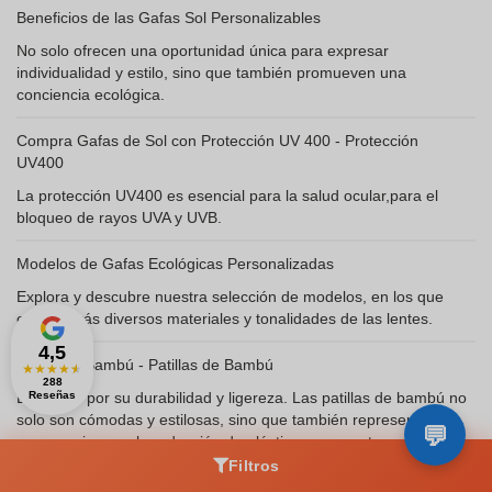
Beneficios de las Gafas Sol Personalizables
No solo ofrecen una oportunidad única para expresar
individualidad y estilo, sino que también promueven una
conciencia ecológica.
Compra Gafas de Sol con Protección UV 400 - Protección
UV400
La protección UV400 es esencial para la salud ocular,para el
bloqueo de rayos UVA y UVB.
Modelos de Gafas Ecológicas Personalizadas
Explora y descubre nuestra selección de modelos, en los que
encontrarás diversos materiales y tonalidades de las lentes.
4,5
Gafas de Bambú - Patillas de Bambú
★
★
★
★
★
288
Destacan por su durabilidad y ligereza. Las patillas de bambú no
Reseñas
solo son cómodas y estilosas, sino que también representan un
compromiso con la reducción de plásticos en nuestros océanos.
Este material natural y renovable se ha convertido en una
Filtros
elección popular para quienes buscan accesorios ecológicos y