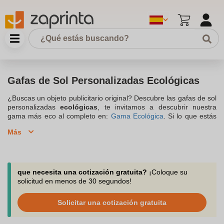
Gafas de Sol Personalizadas Ecológicas
¿Buscas un objeto publicitario original? Descubre las gafas de sol
personalizadas
ecológicas
, te invitamos a descubrir nuestra
gama más eco al completo en:
Gama Ecológica
. Si lo que estás
buscando es un regalo promocional y original para ofrecer a tus
Más
socios, tus clientes y hasta a tus empleados, ¿por qué no elegir
unas
gafas ecológicas
personalizados para diferenciarte de la
competencia y darte visibilidad? Es una opción de soporte
publicitario moderno y a la moda, puedes plasmar el nombre y el
logotipo de tu empresa o negocio para transmitir tu imagen de
que necesita una cotización gratuita?
¡Coloque su
marca.
solicitud en menos de 30 segundos!
Solicitar una cotización gratuita