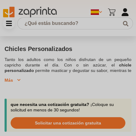
Chicles Personalizados
Tanto los adultos como los niños disfrutan de un pequeño
capricho durante el día. Con o sin azúcar, el
chicle
personalizado
permite masticar y degustar su sabor, mientras te
beneficias de un atractivo envase promocional y publicitario.
Más
Nuestro equipo responde a todas sus preguntas y te asesora por
teléfono, chat o correo electrónico a la siguiente dirección.
Descubre nuestra selección de
chicles personalizados
disponible para hacer pedidos de pequeñas cantidades, a partir
de 10 productos. Son pequeños, coloridos y siempre son bien
que necesita una cotización gratuita?
¡Coloque su
recibidos, encuentre el chicle que se adapte a tu personalidad o
solicitud en menos de 30 segundos!
al mensaje de tu empresa. Te invitados a descubrir nuestra gama
al completo de
Dulces Personalizados
. Fácil de meter en una
Solicitar una cotización gratuita
bolsa de regalo o para exponer en bonitas cajas con un surtido
de caramelos, tus chicles personalizados causarán sensación.