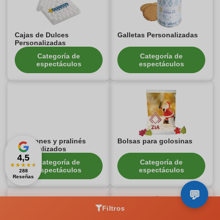
Cajas de Dulces
Galletas Personalizadas
Personalizadas
Categoría de
Categoría de
espectáculos
espectáculos
Bombones y pralinés
Bolsas para golosinas
personalizados
4,5
Categoría de
Categoría de
★
★
★
★
★
espectáculos
espectáculos
288
Reseñas
Filtros