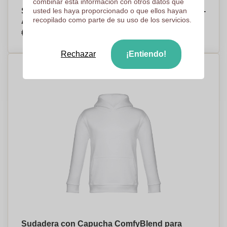
combinar esta información con otros datos que
Sudadera con Capucha CozyBlend para Niños -
usted les haya proporcionado o que ellos hayan
recopilado como parte de su uso de los servicios.
Abingdon - Sant Antoni de Vilamajor
€13,37
Por pieza, base en 100 piezas
Rechazar
¡Entiendo!
Sudadera con Capucha ComfyBlend para