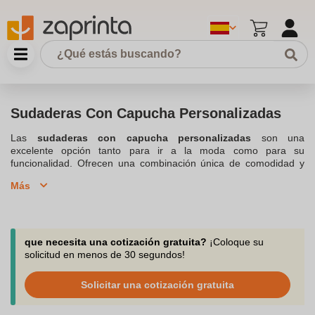
Sudaderas Con Capucha Personalizadas
Las
sudaderas con capucha personalizadas
son una
excelente opción tanto para ir a la moda como para su
funcionalidad. Ofrecen una combinación única de comodidad y
estilo, permitiendo expresar tu personalidad a través de diseños
Más
únicos, son perfectas para todo tipo de ocasión, así como para
diversas actividades, desde actividades deportivas hasta
vestimenta casual, cómoda y urbana, adaptándose a cada
estilo,
evento o necesidad
. Esta prenda brinda calidez y comodidad,
válida para climas fríos o para llevar una capa extra en días más
que necesita una cotización gratuita?
¡Coloque su
frescos. Su versatilidad las hace ideales para todas las edades,
solicitud en menos de 30 segundos!
convirtiéndolas en una prenda esencial en cualquier armario. Al
elegir
sudaderas con capucha personalizadas
, inviertes en
Solicitar una cotización gratuita
comodidad y originalidad. Ideales para
ofrecer o regalar
durante
una campaña publicitaria, por sus múltiples opciones de