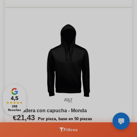
4,5
★
★
★
★
★
288
Sudadera con capucha - Monda
Reseñas
€21,43
Por pieza, base en 50 piezas
Filtros