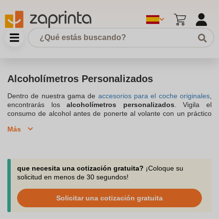
Alcoholímetros Personalizados
Dentro de nuestra gama de
accesorios para el coche originales
,
encontrarás los
alcoholímetros personalizados
. Vigila el
consumo de alcohol antes de ponerte al volante con un práctico
dispositivo para medir la tasa de alcoholemia. Es fácil crear el
Más
tuyo propio para que sea único. Antes de salir a la carretera, es
esencial comprobar y medir el nivel de alcohol por litro de sangre
para evitar una multa o un accidente. Gracias a su tamaño
portátil, es pequeño y ligero, y lo podrás llevar siempre contigo,
guardado dentro del bolsillo, bolso, mochila, riñonera… Por lo
que necesita una cotización gratuita?
¡Coloque su
que es tanto fácil de usar como de transportar. Representa una
solicitud en menos de 30 segundos!
excelente manera de expresar preocupación y seguridad tanto de
tus clientes como de tus empleados o compañeros de trabajo, al
Solicitar una cotización gratuita
tiempo que se resalta tu logotipo, marca, empresa, evento o
negocio.