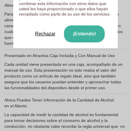
combinar esta información con otros datos que
Alimentación a Pilas 2xAAA No Incluidas
usted les haya proporcionado o que ellos hayan
Para garantizar su portabilidad y comodidad de transporte, se
recopilado como parte de su uso de los servicios.
alimenta mediante pilas, las cuales no están incluidas. Esta
característica asegura que el dispositivo pueda ser utilizado en
cualquier momento y lugar, ofreciendo flexibilidad a los usuarios
Rechazar
¡Entiendo!
que desean llevar un control del alcohol sin depender de una
fuente de energía externa.
Presentado en Atractiva Caja Incluida y Con Manual de Uso
Cada unidad viene presentada en una caja, acompañado de un
manual de uso. Esta presentación no solo realza el valor del
producto como un artículo de regalo ideal, sino que también
asegura que los usuarios puedan entender y aprovechar todas
las funcionalidades del dispositivo desde el primer uso.
Ahora Puedes Tener Información de la Cantidad de Alcohol
en el Aliento
La capacidad de medir la cantidad de alcohol es fundamental
para tomar decisiones sobre el consumo de alcohol y la
conducción, no obstante cabe recordar la regla universal que: no