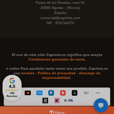
Paseo de los Rosales, num 51
30880 Águilas - (Murcia)
España
comercial@zaprinta.com
NIF : B70744370
El uso de este sitio
Zaprinta.es
significa que acepta
Condiciones generales de venta.
n orden Para ayudarlo tanto como sea posible,
Zaprinta.es
usa
cookies
-
Política de privacidad
-
descargo de
responsabilidad
.
4,5
★
★
★
★
★
288
Reseñas
Filtros