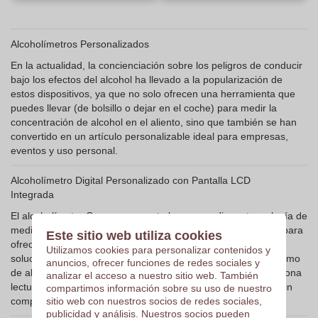
Alcoholímetros Personalizados
En la actualidad, la concienciación sobre los peligros de conducir
bajo los efectos del alcohol ha llevado a la popularización de
estos dispositivos, ya que no solo ofrecen una herramienta que
puedes llevar (de bolsillo o dejar en el coche) para medir la
concentración de alcohol en el aliento, sino que también se han
convertido en un artículo personalizable ideal para empresas,
eventos y uso personal.
Alcoholímetro Digital Personalizado con Pantalla LCD
Integrada
El alcoholímetro Gamp representa la vanguardia en tecnología de
medición de alcohol en el aliento. Este dispositivo, diseñado para
Este sitio web utiliza cookies
ofrecer precisión y facilidad de uso, se presenta como una
Utilizamos cookies para personalizar contenidos y
solución óptima para aquellos que buscan controlar su consumo
anuncios, ofrecer funciones de redes sociales y
de alcohol de manera responsable. La pantalla LCD proporciona
analizar el acceso a nuestro sitio web. También
lecturas claras y directas, permite interpretar los resultados sin
compartimos información sobre su uso de nuestro
complicaciones.
sitio web con nuestros socios de redes sociales,
publicidad y análisis. Nuestros socios pueden