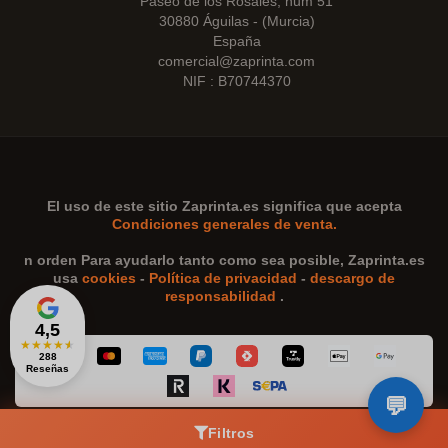
Paseo de los Rosales, num 51
30880 Águilas - (Murcia)
España
comercial@zaprinta.com
NIF : B70744370
El uso de este sitio
Zaprinta.es
significa que acepta
Condiciones generales de venta.
n orden Para ayudarlo tanto como sea posible,
Zaprinta.es
usa
cookies
-
Política de privacidad
-
descargo de
responsabilidad
.
4,5
★
★
★
★
★
288
Reseñas
Filtros