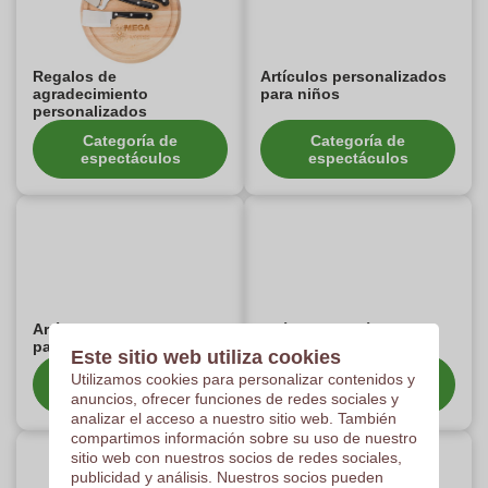
Regalos de
Artículos personalizados
agradecimiento
para niños
personalizados
Categoría de
Categoría de
espectáculos
espectáculos
Artículos personalizados
Artículos arcoíris
para San Valentín
impresos
Este sitio web utiliza cookies
Categoría de
Categoría de
Utilizamos cookies para personalizar contenidos y
espectáculos
espectáculos
anuncios, ofrecer funciones de redes sociales y
analizar el acceso a nuestro sitio web. También
compartimos información sobre su uso de nuestro
sitio web con nuestros socios de redes sociales,
publicidad y análisis. Nuestros socios pueden