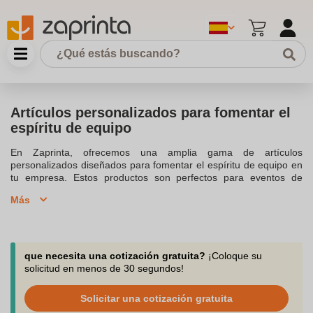
Artículos personalizados para fomentar el
espíritu de equipo
En Zaprinta, ofrecemos una amplia gama de artículos
personalizados diseñados para fomentar el espíritu de equipo en
tu empresa. Estos productos son perfectos para eventos de
teambuilding, ayudando a fortalecer la cohesión entre los
Más
miembros del equipo y a mejorar la comunicación. Desde juegos
interactivos hasta accesorios personalizados, cada artículo está
pensado para crear un ambiente de trabajo colaborativo y
positivo. Además, todos nuestros productos son personalizables
con el logotipo de tu empresa, lo que añade un toque corporativo
que necesita una cotización gratuita?
¡Coloque su
a las actividades de team building. Fortalece el espíritu de equipo
solicitud en menos de 30 segundos!
de forma divertida y eficaz con nuestros artículos personalizados.
Solicitar una cotización gratuita