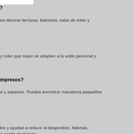
r?
ra decorar terrazas, balcones, salas de estar y
 color que mejor se adapten a tu estilo personal y
 impresos?
as y espacios. Puedes encontrar maceteros pequeños
dos y ayudan a reducir el desperdicio. Además,
 de aceite en desuso.