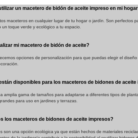
ilizar un macetero de bidón de aceite impreso en mi hoga
os maceteros en cualquier lugar de tu hogar o jardín. Son perfectos pa
o un toque verde y ecológico a tu espacio.
lizar mi macetero de bidón de aceite?
ecemos opciones de personalización para que puedas elegir el diseño y
coración.
stán disponibles para los maceteros de bidones de aceite
 amplia gama de tamaños para adaptarse a diferentes tipos de plant
 grandes para uso en jardines y terrazas.
s los maceteros de bidones de aceite impresos?
s son una opción ecológica ya que están hechos de materiales recicla
tes de la jardinería contribuir a la sostenibilidad al reutilizar bidones