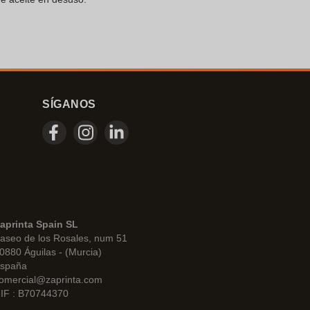
SÍGANOS
aprinta Spain SL
aseo de los Rosales, num 51
0880 Águilas - (Murcia)
spaña
omercial@zaprinta.com
IF : B70744370