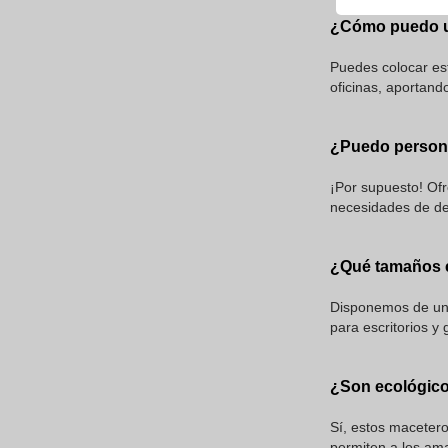
¿Cómo puedo ut
Puedes colocar est
oficinas, aportand
¿Puedo persona
¡Por supuesto! Ofr
necesidades de de
¿Qué tamaños e
Disponemos de una
para escritorios y
¿Son ecológico
Sí, estos macetero
permiten a los aman