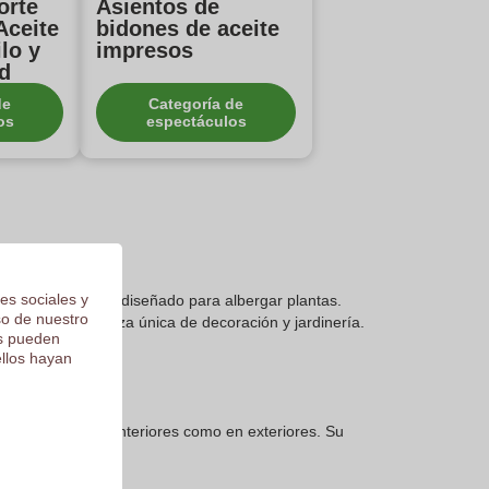
orte
Asientos de
Aceite
bidones de aceite
lo y
impresos
d
de
Categoría de
os
espectáculos
es sociales y
ceite reciclados, diseñado para albergar plantas.
so de nuestro
ara crear una pieza única de decoración y jardinería.
os pueden
ellos hayan
ongado tanto en interiores como en exteriores. Su
da útil.