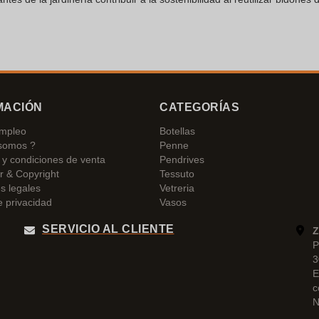
MACIÓN
CATEGORÍAS
empleo
Botellas
somos ?
Penne
y condiciones de venta
Pendrives
r & Copyright
Tessuto
s legales
Vetreria
e privacidad
Vasos
SERVICIO AL CLIENTE
Z
P
3
E
c
N