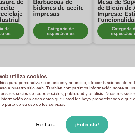
asura de
Barbacoas de
Mesa de Sop
ceite
bidones de aceite
de Bidón de 
eciclaje
impresas
Impresa: Esti
dustrial
Funcionalida
ía de
Categoría de
Categoría 
culos
espectáculos
espectácul
etero de bidón de aceite impreso?
web utiliza cookies
kies para personalizar contenidos y anuncios, ofrecer funciones de red
ón de aceite impreso es un contenedor hecho a partir de bidones de a
ceso a nuestro sitio web. También compartimos información sobre su u
 reciclados y puede ser personalizado mediante técnicas de impresión p
nuestros socios de redes sociales, publicidad y análisis. Nuestros soci
 información con otros datos que usted les haya proporcionado o que 
o parte de su uso de los servicios.
 los maceteros de bidones de aceite impresos?
s están fabricados con materiales resistentes que soportan el uso prol
Rechazar
¡Entiendo!
 protege a las plantas de factores ambientales, asegurando una larga vi