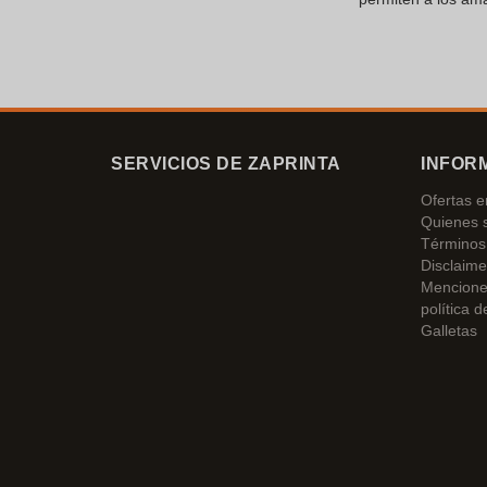
SERVICIOS DE ZAPRINTA
INFOR
Ofertas 
Quienes 
Términos 
Disclaime
Mencione
política d
Galletas