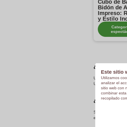
Cubo de B
Bidón de A
Impreso: R
y Estilo In
Categor
espectá
¿Qué es un mac
Este sitio 
Utilizamos coo
Un macetero de bid
analizar el ac
Utiliza materiales
sitio web con 
combinar esta
recopilado com
¿Son duraderos
Sí, estos macetero
estructura robusta