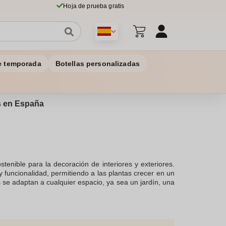
Hoja de prueba gratis
e temporada
Botellas personalizadas
os en España
tenible para la decoración de interiores y exteriores.
 funcionalidad, permitiendo a las plantas crecer en un
se adaptan a cualquier espacio, ya sea un jardín, una
nalizar cada pieza para que refleje tu estilo único. El
, mientras que el diseño distintivo añade un toque de
cómo puedes transformar tu espacio con estas piezas