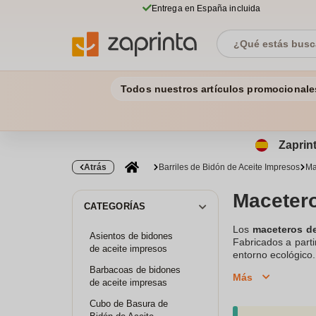
Entrega en España incluida
Todos nuestros artículos promocionale
Zaprint
Atrás
Barriles de Bidón de Aceite Impresos
Ma
Macetero
CATEGORÍAS
Los
maceteros de
Asientos de bidones
Fabricados a parti
de aceite impresos
entorno ecológico
terraza o incluso 
Barbacoas de bidones
Más
material duradero
de aceite impresas
originalidad a cu
Cubo de Basura de
únicas y ecológica