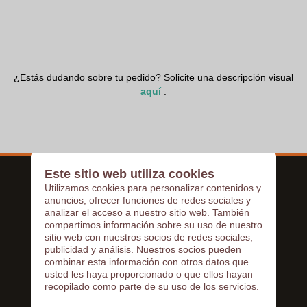
¿Estás dudando sobre tu pedido? Solicite una descripción visual
aquí
.
Este sitio web utiliza cookies
Utilizamos cookies para personalizar contenidos y
SERVICIOS DE ZAPRINTA
anuncios, ofrecer funciones de redes sociales y
INFORMACIÓN
analizar el acceso a nuestro sitio web. También
compartimos información sobre su uso de nuestro
Ofertas empleo
sitio web con nuestros socios de redes sociales,
Quienes somos ?
publicidad y análisis. Nuestros socios pueden
Términos y condiciones de venta
combinar esta información con otros datos que
Disclaimer & Copyright
usted les haya proporcionado o que ellos hayan
recopilado como parte de su uso de los servicios.
Menciones legales
política de privacidad