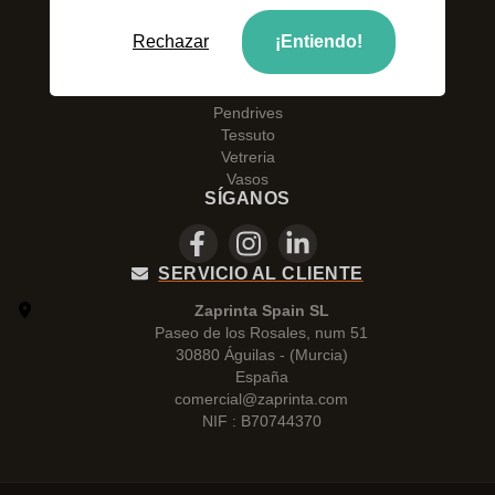
Galletas
CATEGORÍAS
Rechazar
¡Entiendo!
Botellas
Penne
Pendrives
Tessuto
Vetreria
Vasos
SÍGANOS
SERVICIO AL CLIENTE
Zaprinta Spain SL
Paseo de los Rosales, num 51
30880 Águilas - (Murcia)
España
comercial@zaprinta.com
NIF : B70744370