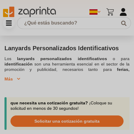
Lanyards Personalizados Identificativos
Los
lanyards personalizados identificativos
o para
identificación
son una herramienta esencial en el sector de la
promoción y publicidad, necesarios tanto para
ferias,
congresos, cursos formativos presenciales, salones
... Su uso
Más
permite el acceso al evento mediante la identificación, estos
accesorios, llevados alrededor del cuello, no solo sirven para
portar identificaciones o llaves, sino que también actúan como un
potente medio publicitario. Al personalizarlos con
logos y
colores corporativos
o mensajes específicos, se convierten en
que necesita una cotización gratuita?
¡Coloque su
un artículo promocional que refuerza la identidad de marca.
solicitud en menos de 30 segundos!
Además, su versatilidad y utilidad los hacen ideales para múltiples
eventos como ya hemos visto con anterioridad, facilitando la
Solicitar una cotización gratuita
interacción y el reconocimiento
entre los
participantes
. Su
bajo costo y alta visibilidad los convierten en una inversión