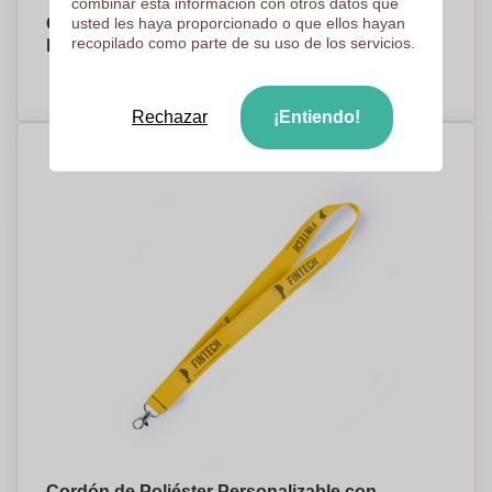
combinar esta información con otros datos que
Cordón de silicona con mosquetón y cierre de
usted les haya proporcionado o que ellos hayan
recopilado como parte de su uso de los servicios.
hebilla - Manresa
PRECIO A PEDIDO
Rechazar
¡Entiendo!
Cordón de Poliéster Personalizable con