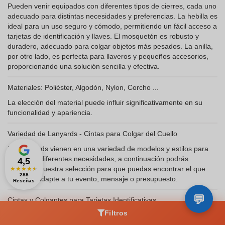
Pueden venir equipados con diferentes tipos de cierres, cada uno
adecuado para distintas necesidades y preferencias. La hebilla es
ideal para un uso seguro y cómodo, permitiendo un fácil acceso a
tarjetas de identificación y llaves. El mosquetón es robusto y
duradero, adecuado para colgar objetos más pesados. La anilla,
por otro lado, es perfecta para llaveros y pequeños accesorios,
proporcionando una solución sencilla y efectiva.
Materiales: Poliéster, Algodón, Nylon, Corcho ...
La elección del material puede influir significativamente en su
funcionalidad y apariencia.
Variedad de Lanyards - Cintas para Colgar del Cuello
Los lanyards vienen en una variedad de modelos y estilos para
satisfacer diferentes necesidades, a continuación podrás
4,5
descubrir nuestra selección para que puedas encontrar el que
★
★
★
★
★
288
mejor se adapte a tu evento, mensaje o presupuesto.
Reseñas
Cintas y Colgantes para Tarjetas Identificativas
Filtros
Son herramientas prácticas para mantener las tarjetas de acceso