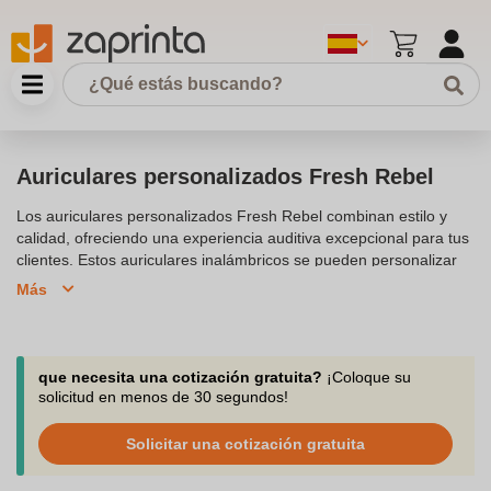
Auriculares personalizados Fresh Rebel
Los auriculares personalizados Fresh Rebel combinan estilo y
calidad, ofreciendo una experiencia auditiva excepcional para tus
clientes. Estos auriculares inalámbricos se pueden personalizar
con tu logotipo o diseño, lo que los convierte en un regalo
Más
promocional perfecto o en un artículo corporativo. Disponibles en
una variedad de colores, los auriculares Fresh Rebel incluyen
tecnología avanzada de audio, como cancelación activa de ruido
y conectividad Bluetooth, asegurando una calidad de sonido
que necesita una cotización gratuita?
¡Coloque su
superior. Con hasta 80 horas de autonomía y un diseño plegable,
solicitud en menos de 30 segundos!
los auriculares Fresh Rebel son tanto funcionales como
elegantes, convirtiéndolos en un producto promocional destacado
Solicitar una cotización gratuita
que tus clientes adorarán.