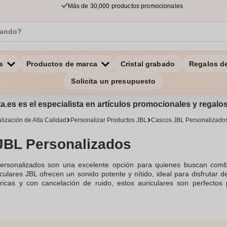
Más de 30,000 productos promocionales
s
Productos de marca
Cristal grabado
Regalos d
Solicita un presupuesto
a.es es el especialista en artículos promocionales y regal
lización de Alta Calidad
Personalizar Productos JBL
Cascos JBL Personalizado
JBL Personalizados
ersonalizados son una excelente opción para quienes buscan combi
culares JBL ofrecen un sonido potente y nítido, ideal para disfrutar d
ricas y con cancelación de ruido, estos auriculares son perfectos pa
uriculares con tu logo para crear un regalo promocional que dejará un
olor y opciones de diseño, puedes crear unos auriculares JBL que no 
ora nuestra amplia gama de modelos y lleva tu estrategia de marketing 