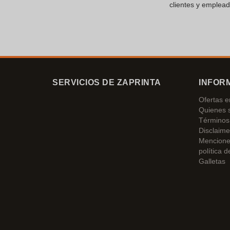
clientes y emplead
SERVICIOS DE ZAPRINTA
INFOR
Ofertas 
Quienes 
Términos 
Disclaime
Mencione
política d
Galletas