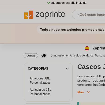
Entrega en España incluida
Todos nuestros artículos promocionale
Zaprint
Atrás
Impresión en Artículos de Marca: Persona
Cascos 
CATEGORÍAS
Los cascos JBL p
Altavoces JBL
producto. Los auri
Personalizados
versiones inalámb
Personaliza tus a
Auriculares JBL
Más
impresión a todo c
Personalizados
de tu marca. ¡Expl