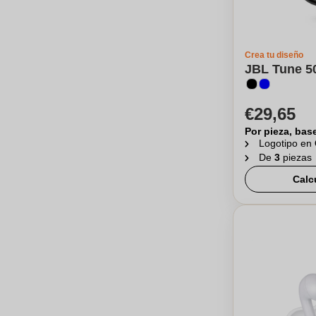
Crea tu diseño
JBL Tune 5
€29,65
Por pieza, bas
Logotipo en
De
3
piezas
Calc