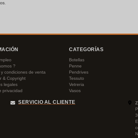
os.
MACIÓN
CATEGORÍAS
empleo
Botellas
somos ?
Penne
y condiciones de venta
Pendrives
r & Copyright
Tessuto
s legales
Vetreria
e privacidad
Vasos
SERVICIO AL CLIENTE
Z
P
3
E
c
N