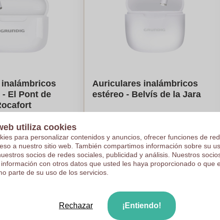
 inalámbricos
Auriculares inalámbricos
 - El Pont de
estéreo - Belvís de la Jara
Rocafort
€13,14
web utiliza cookies
kies para personalizar contenidos y anuncios, ofrecer funciones de red
e en 100 piezas
Por pieza, base en 100 piezas
ceso a nuestro sitio web. También compartimos información sobre su u
5
colores
Logotipo en
5
colores
nuestros socios de redes sociales, publicidad y análisis. Nuestros soci
De
5
piezas
 información con otros datos que usted les haya proporcionado o que 
ule mi precio
Calcule mi precio
o parte de su uso de los servicios.
Rechazar
¡Entiendo!