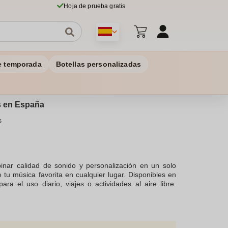
Hoja de prueba gratis
e temporada
Botellas personalizadas
os en España
s
nar calidad de sonido y personalización en un solo
e tu música favorita en cualquier lugar. Disponibles en
ra el uso diario, viajes o actividades al aire libre.
a impresión duradera en tus clientes y empleados. Con
solo se vean bien, sino que también reflejen la imagen
al siguiente nivel con los cascos JBL personalizados!