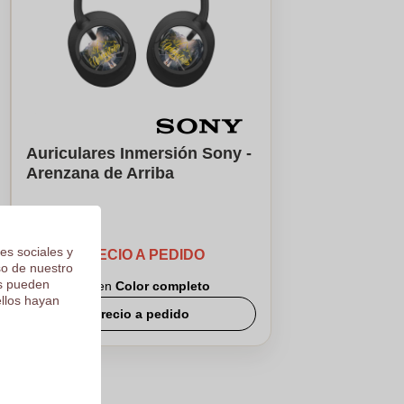
Auriculares Inmersión Sony -
Arenzana de Arriba
es sociales y
PRECIO A PEDIDO
so de nuestro
os pueden
Logotipo en
Color completo
ellos hayan
Precio a pedido