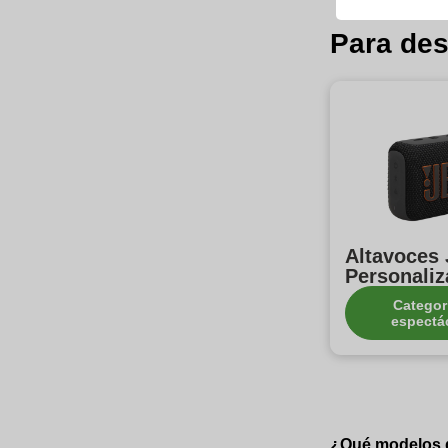
Para des
Altavoces
Personali
Categor
espectá
¿Qué modelos 