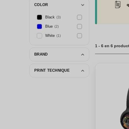
q
COLOR
Black
(3)
Blue
(2)
White
(1)
1 - 6 en 6 produc
BRAND
PRINT TECHNIQUE