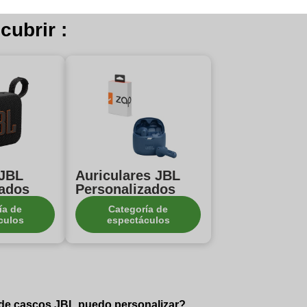
cubrir :
 JBL
Auriculares JBL
zados
Personalizados
ía de
Categoría de
culos
espectáculos
de cascos JBL puedo personalizar?