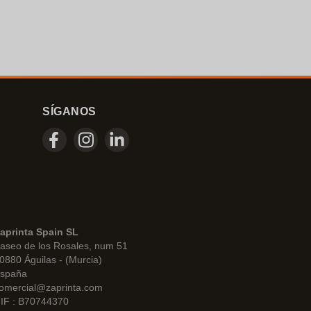
SÍGANOS
aprinta Spain SL
aseo de los Rosales, num 51
0880 Águilas - (Murcia)
spaña
omercial@zaprinta.com
IF : B70744370