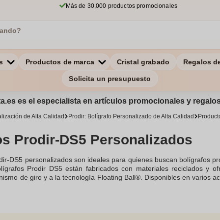
Más de 30,000 productos promocionales
s
Productos de marca
Cristal grabado
Regalos d
Solicita un presupuesto
a.es es el especialista en artículos promocionales y regal
lización de Alta Calidad
Prodir: Bolígrafo Personalizado de Alta Calidad
Product
s Prodir-DS5 Personalizados
dir-DS5 personalizados son ideales para quienes buscan bolígrafos pr
olígrafos Prodir DS5 están fabricados con materiales reciclados y 
ismo de giro y a la tecnología Floating Ball®. Disponibles en varios ac
e pueden personalizar completamente con el logotipo de tu empresa o u
stico enriquecido con conchas marinas recicladas, refleja un compr
erfectos para eventos promocionales, ferias comerciales y regalos c
r la imagen de tu marca de manera profesional y ecológica.