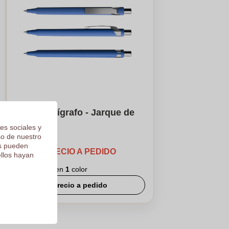
DS10- bolígrafo - Jarque de
Moncayo
es sociales y
so de nuestro
os pueden
PRECIO A PEDIDO
ellos hayan
Logotipo en
1
color
Precio a pedido