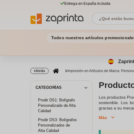
Entrega en España incluida
Todos nuestros artículos promocionale
Zaprint
Atrás
Impresión en Artículos de Marca: Persona
Producto
CATEGORÍAS
Los productos Pro
Prodir DS1: Bolígrafo
sostenible. Los b
Personalizado de Alta
gracias a su mecan
Calidad
estos bolígrafos s
Más
DS5, hecha de plá
Prodir DS3: Bolígrafos
cada bolígrafo. P
Personalizados de
ayudan a transmiti
Alta Calidad