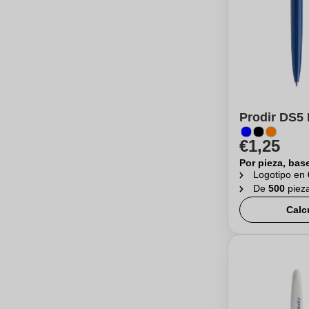
Prodir DS5 
€1,25
Por pieza, bas
Logotipo en
De
500
piez
Calc