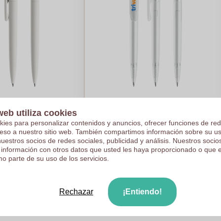
Matt
Prodir DS5 Frosted
web utiliza cookies
kies para personalizar contenidos y anuncios, ofrecer funciones de red
€1,25
ceso a nuestro sitio web. También compartimos información sobre su u
nuestros socios de redes sociales, publicidad y análisis. Nuestros soci
e en 1000 piezas
Por pieza, base en 1000 piezas
 información con otros datos que usted les haya proporcionado o que 
1
color
Logotipo en
6
colores
o parte de su uso de los servicios.
as
De
500
piezas
ule mi precio
Calcule mi precio
Rechazar
¡Entiendo!