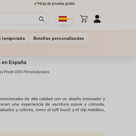
Hoja de prueba gratis
e temporada
Botellas personalizadas
os en España
os Prodir-DS5 Personalizados
omocionales de alta calidad con un diseño innovador y
ofrecen una experiencia de escritura suave y cómoda,
abados y colores, como el soft touch y el clip metálico,
n diseño especial. La carcasa de los bolígrafos Prodir
omiso con el medio ambiente y añade un toque único a
orporativos, los productos Prodir-DS5 personalizados