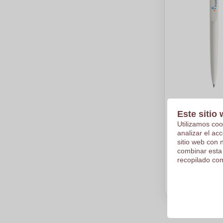
Prodir DS5 
Este sitio 
Utilizamos coo
€1,25
analizar el ac
sitio web con 
Por pieza, bas
combinar esta
Logotipo en
recopilado com
De
500
piez
Calc