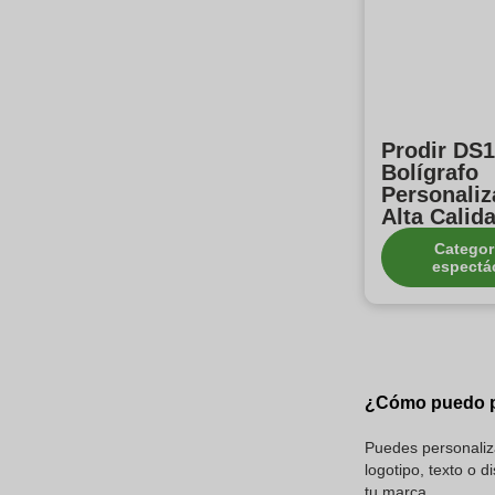
Prodir DS1
Bolígrafo
Personaliz
Alta Calid
Categor
espectá
¿Cómo puedo pe
Puedes personaliza
logotipo, texto o 
tu marca.