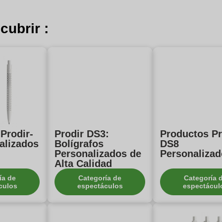
cubrir :
Prodir-
Prodir DS3:
Productos Pr
alizados
Bolígrafos
DS8
Personalizados de
Personaliza
Alta Calidad
ía de
Categoría de
Categoría 
culos
espectáculos
espectácul