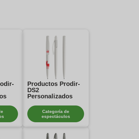
odir-
Productos Prodir-
DS2
dos
Personalizados
de
Categoría de
os
espectáculos