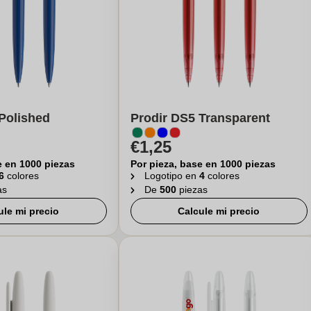
Polished
Prodir DS5 Transparent
€1,25
e en 1000 piezas
Por pieza, base en 1000 piezas
6
colores
Logotipo en
4
colores
as
De
500
piezas
ule mi precio
Calcule mi precio