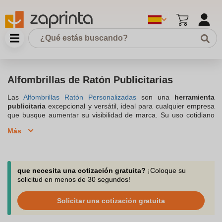
Alfombrillas de Ratón Publicitarias
Las
Alfombrillas Ratón Personalizadas
son una
herramienta
publicitaria
excepcional y versátil, ideal para cualquier empresa
que busque aumentar su visibilidad de marca. Su uso cotidiano
garantiza una
exposición constante de tu logotipo o
Más
mensaje
, convirtiéndolas en un
medio publicitario
eficaz y sutil.
Además de su valor promocional, estas alfombrillas ofrecen
beneficios prácticos: mejoran la precisión y comodidad del ratón,
protegen la superficie de trabajo y reducen el desgaste del ratón.
Son perfectas para distribuir en
eventos corporativos, ferias o
que necesita una cotización gratuita?
¡Coloque su
como obsequios
a clientes y empleados. Personalizables en
solicitud en menos de 30 segundos!
diseño, color y mensaje, se adaptan a cualquier
estrategia de
marketing
, reforzando tu identidad corporativa y dejando una
Solicitar una cotización gratuita
impresión duradera en tu audiencia. Contacta con nuestros
profesionales a través del chat, correo o llamada, si necesitas