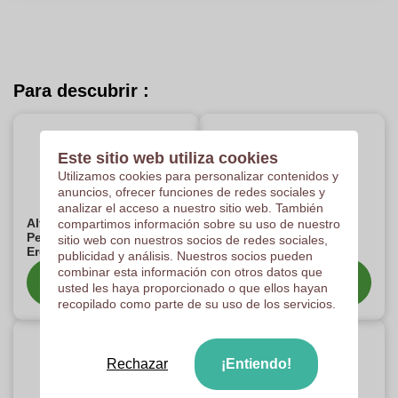
Para descubrir :
Este sitio web utiliza cookies
Utilizamos cookies para personalizar contenidos y
anuncios, ofrecer funciones de redes sociales y
analizar el acceso a nuestro sitio web. También
Alfombrillas de Ratón
Alfombrillas
compartimos información sobre su uso de nuestro
Personalizadas
Personalizadas Baratas
sitio web con nuestros socios de redes sociales,
Ergonómicas
publicidad y análisis. Nuestros socios pueden
combinar esta información con otros datos que
Categoría de
Categoría de
usted les haya proporcionado o que ellos hayan
espectáculos
espectáculos
recopilado como parte de su uso de los servicios.
Rechazar
¡Entiendo!