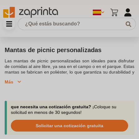
Mantas de picnic personalizadas
Las mantas de picnic personalizadas son ideales para disfrutar
de comidas al aire libre, ya sea en el campo o en el parque. Estas
mantas se fabrican en poliéster, lo que garantiza su durabilidad y
resistencia. Además, su reverso es impermeable, lo que las hace
Más
perfectas para terrenos húmedos. Con un diseño plegable y un
asa de transporte, puedes llevarlas cómodamente en el maletero
del coche. Ofrecemos diferentes tamaños y diseños que se
adaptan a tus necesidades, todo a un excelente precio.
Personaliza tu manta con el logotipo de tu empresa y crea un
que necesita una cotización gratuita?
¡Coloque su
detalle práctico y original.
solicitud en menos de 30 segundos!
Solicitar una cotización gratuita