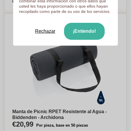
€14,84
combinar esta información con otros datos que
Por pieza, base en 50 piezas
usted les haya proporcionado o que ellos hayan
recopilado como parte de su uso de los servicios.
Rechazar
¡Entiendo!
Manta de Picnic RPET Resistente al Agua -
Biddenden - Archidona
€20,99
Por pieza, base en 50 piezas