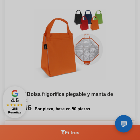
Kerai Bolsa frigorífica plegable y manta de
4,5
picnic
★
★
★
★
★
€7,06
Por pieza, base en 50 piezas
288
Reseñas
Filtros