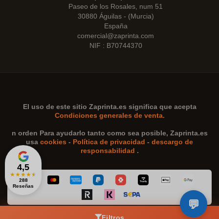
Paseo de los Rosales, num 51
30880 Águilas - (Murcia)
España
comercial@zaprinta.com
NIF : B70744370
El uso de este sitio
Zaprinta.es
significa que acepta
Condiciones generales de venta.
n orden Para ayudarlo tanto como sea posible,
Zaprinta.es
usa
cookies
-
Política de privacidad
-
descargo de
responsabilidad
.
4,5
★
★
★
★
★
288
Reseñas
Filtros