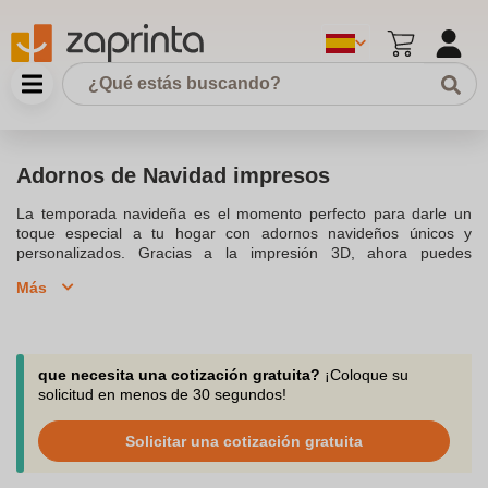
Adornos de Navidad impresos
La temporada navideña es el momento perfecto para darle un
toque especial a tu hogar con adornos navideños únicos y
personalizados. Gracias a la impresión 3D, ahora puedes
imprimir esta navidad adornos de navidad que se adapten a tus
Más
gustos y estilo. Desde un pesebre de Belén hasta un reno con un
toque moderno, la impresora 3D permite crear un ambiente
festivo impresionante. Puedes personalizar con el nombre de tus
seres queridos, convirtiéndolos en obsequios aún más
especiales. Los adornos para el árbol de Navidad, como las bolas
que necesita una cotización gratuita?
¡Coloque su
de navidad y el adorable copo de nieve, pueden ser impresos en
solicitud en menos de 30 segundos!
3D para navidad, lo que añade un toque encantador a tu
decoración navideña.Además, puedes sorprender a tus amigos y
Solicitar una cotización gratuita
familiares con decoraciones navideñas en 3D como un pueblo
navideño o un grinch que sea un toque divertido para cualquier