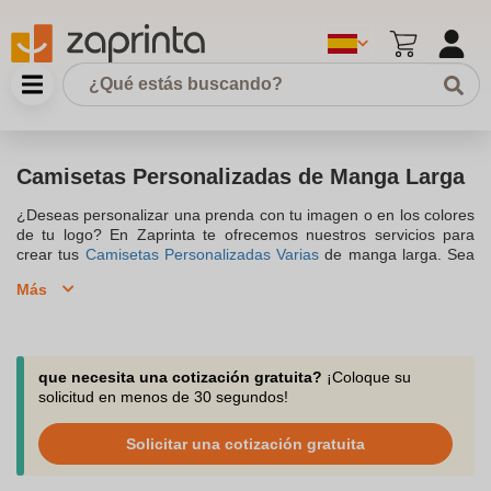
Camisetas Personalizadas de Manga Larga
¿Deseas personalizar una prenda con tu imagen o en los colores
de tu logo? En Zaprinta te ofrecemos nuestros servicios para
crear tus
Camisetas Personalizadas Varias
de manga larga. Sea
cual sea la naturaleza de tu proyecto, tanto si es para uso
Más
personal, como regalo o para uso empresarial o publicitario.
Puedes tramitar un pedido para organizar un viaje con tus
amigos, uniforme laboral para tus trabajadores… descubre los
accesorios con los que puedes completar el look como gafas,
gorras o sudaderas personalizadas. Contacta con nosotros por el
que necesita una cotización gratuita?
¡Coloque su
chat, correo o llamada telefónica.
solicitud en menos de 30 segundos!
Solicitar una cotización gratuita