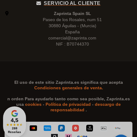
SERVICIO AL CLIENTE
Zaprinta Spain SL
Paseo de los Rosales, num 51
30880 Águilas - (Murcia)
España
comercial@zaprinta.com
NIF : B70744370
El uso de este sitio
Zaprinta.es
significa que acepta
Condiciones generales de venta.
n orden Para ayudarlo tanto como sea posible,
Zaprinta.es
usa
cookies
-
Política de privacidad
-
descargo de
responsabilidad
.
4,5
★
★
★
★
★
288
Reseñas