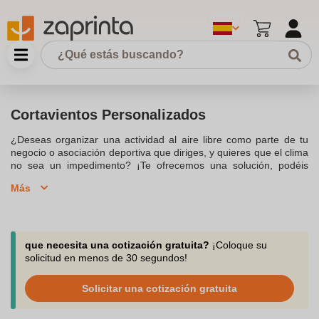
Cortavientos Personalizados
¿Deseas organizar una actividad al aire libre como parte de tu
negocio o asociación deportiva que diriges, y quieres que el clima
no sea un impedimento? ¡Te ofrecemos una solución, podéis
equiparos todos con el
cortavientos personalizado
! Es
Más
sinónima de ruta de senderismo y actividades de ocio al aire libre,
ofrece una resistencia al viento mayor que una chaqueta normal.
Es muy ligera y fácil de llevar dentro de una bolsa o mochila, y
puede tener capucha y bolsillos. Además, los
cortavientos
personalizados
están disponibles como un regalo publicitario
que necesita una cotización gratuita?
¡Coloque su
que, con
el logotipo de tu compañía
o
club deportivo
, te
solicitud en menos de 30 segundos!
permite destacar mientras reafirmando identidad propia o la del
equipo. Personalizar un cortavientos te permite diferenciarte de la
Solicitar una cotización gratuita
competencia a un precio reducido, al tiempo que añade un toque
de originalidad a esta prenda tan necesario en tu armario.