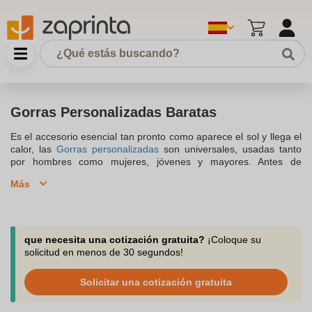
Gorras Personalizadas Baratas
Es el accesorio esencial tan pronto como aparece el sol y llega el
calor, las
Gorras personalizadas
son universales, usadas tanto
por hombres como mujeres, jóvenes y mayores. Antes de
apresurarse a comprar los modelos clásicos, echa un vistazo a
Más
nuestra selección de
gorras personalizadas baratas
. Puedes
equipar a tus empleados para perfeccionar el uniforme de trabajo
y aportar armonía al equipo. Como regalos para tus seres
queridos o para un evento privado o como un detalle de
agradecimiento para tus clientes. Puedes realizar pedidos a partir
que necesita una cotización gratuita?
¡Coloque su
de 10 gorras, para que puedas descubrirlas todas y hacer varios
solicitud en menos de 30 segundos!
diseños para equipar el Staff. Nuestro equipo te aconseja,
asesora y responde tus preguntas por teléfono, chat o correo
Solicitar una cotización gratuita
electrónico.