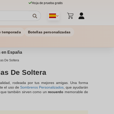
Hoja de prueba gratis
e temporada
Botellas personalizadas
os en España
as De Soltera
as De Soltera
nalidad, rodeada por tus mejores amigas. Una forma
te el uso de
Sombreros Personalizados
, que ayudarán
o que también sirven como un
recuerdo
memorable de
 protege del sol. La personalización ofrece una amplia
s de las participantes, asegurando que cada sombrero
de tu círculo de amigas. Además, las fotos de grupo se
 una despedida de soltera es una forma creativa y