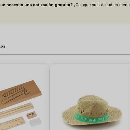
er que el evento sea inolvidable y lleno de estilo y glamour.
ue necesita una cotización gratuita?
¡Coloque su solicitud en men
tos