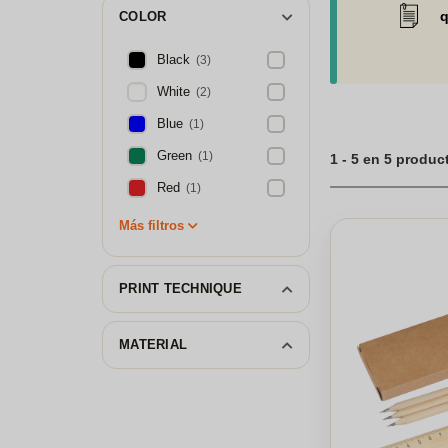
emocionante de hac
q
COLOR
Black
(3)
White
(2)
Blue
(1)
Green
(1)
1 - 5 en 5 produc
Red
(1)
Más filtros
PRINT TECHNIQUE
MATERIAL