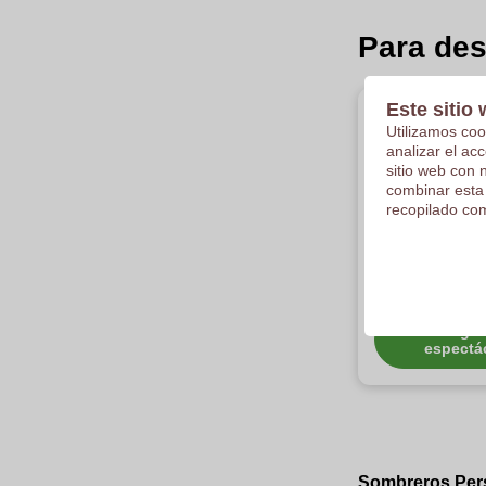
Para des
Este sitio 
Utilizamos coo
analizar el ac
sitio web con 
combinar esta
recopilado com
Sombreros
Personali
Categor
espectá
Sombreros Pers