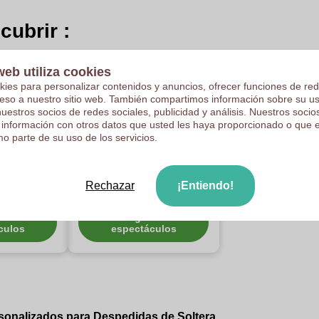
cubrir :
web utiliza cookies
kies para personalizar contenidos y anuncios, ofrecer funciones de red
ceso a nuestro sitio web. También compartimos información sobre su u
nuestros socios de redes sociales, publicidad y análisis. Nuestros soci
 información con otros datos que usted les haya proporcionado o que 
o parte de su uso de los servicios.
 de Paja
Gorras y viseras
Rechazar
¡Entiendo!
zados
personalizadas
ía de
Categoría de
culos
espectáculos
onalizados para Despedidas de Soltera