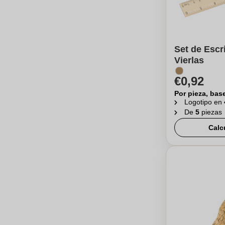
Set de Escri
Vierlas
€0,92
Por pieza, bas
Logotipo en
De
5
piezas
Calc