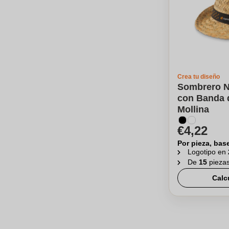
Crea tu diseño
Sombrero Na
con Banda d
Mollina
€4,22
Por pieza, bas
Logotipo en
De
15
pieza
Calc