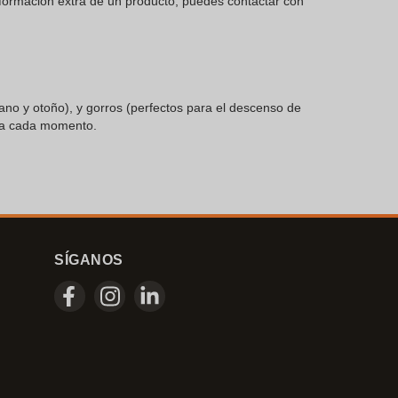
información extra de un producto, puedes contactar con
ano y otoño), y gorros (perfectos para el descenso de
ara cada momento.
SÍGANOS