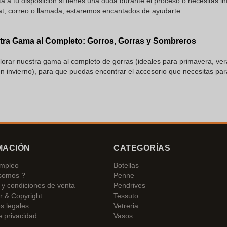
á a tu disposición si tienes una duda durante el proceso o necesitas 
at, correo o llamada, estaremos encantados de ayudarte.
ra Gama al Completo: Gorros, Gorras y Sombreros
lorar nuestra gama al completo de gorras (ideales para primavera, ver
en invierno), para que puedas encontrar el accesorio que necesitas p
MACIÓN
CATEGORÍAS
empleo
Botellas
somos ?
Penne
y condiciones de venta
Pendrives
r & Copyright
Tessuto
s legales
Vetreria
e privacidad
Vasos