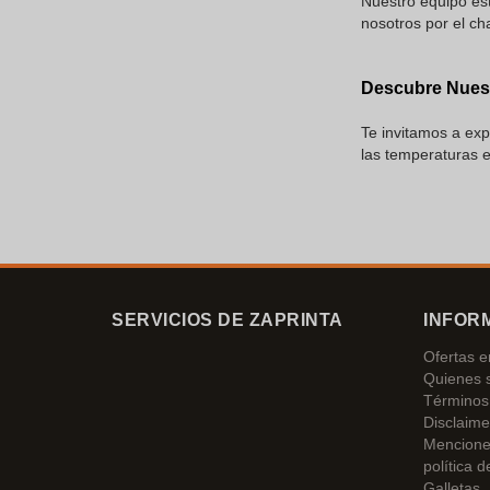
Nuestro equipo est
nosotros por el ch
Descubre Nuest
Te invitamos a exp
las temperaturas 
SERVICIOS DE ZAPRINTA
INFOR
Ofertas 
Quienes 
Términos 
Disclaime
Mencione
política d
Galletas