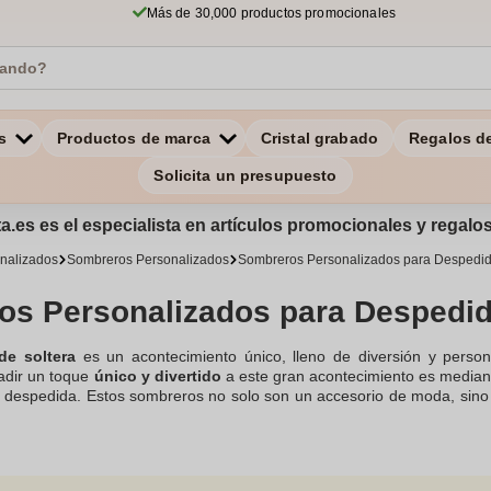
Más de 30,000 productos promocionales
s
Productos de marca
Cristal grabado
Regalos d
Solicita un presupuesto
a.es es el especialista en artículos promocionales y regal
onalizados
Sombreros Personalizados
Sombreros Personalizados para Despedid
s Personalizados para Despedid
de soltera
es un acontecimiento único, lleno de diversión y perso
adir un toque
único y divertido
a este gran acontecimiento es median
la despedida. Estos sombreros no solo son un accesorio de moda, sin
s para celebraciones de día, ya que parte de aportar un
toque chic
te
ades, desde
logos
elegantes hasta
mensajes divertidos
o los nombre
al. Realzan el espíritu de la fiesta, a la vez que fomentan la unidad 
encantadoras y divertidas. Optar por sombreros personalizados en