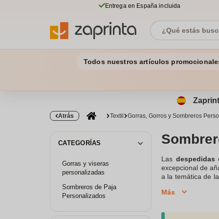
Entrega en España incluida
Todos nuestros artículos promocionale
Zaprint
Atrás
Textil
Gorras, Gorros y Sombreros Pers
Sombrero
CATEGORÍAS
Las
despedidas 
Gorras y viseras
excepcional de añ
personalizadas
a la temática de 
la ocasión, ideale
Sombreros de Paja
Más
gama de posibilid
Personalizados
sea único y especi
vuelven aún más 