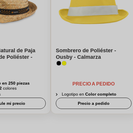
tural de Paja
Sombrero de Poliéster -
e Poliéster -
Ousby - Calmarza
e en 250 piezas
PRECIO A PEDIDO
2
colores
s
Logotipo en
Color completo
ule mi precio
Precio a pedido