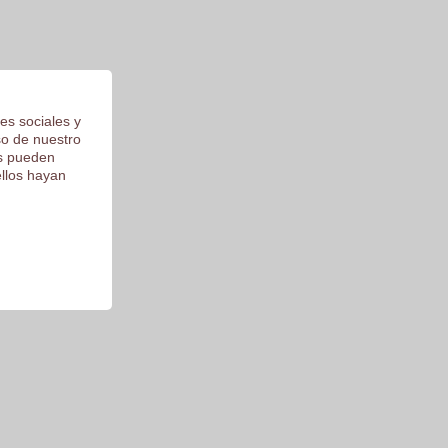
es sociales y
so de nuestro
os pueden
ellos hayan