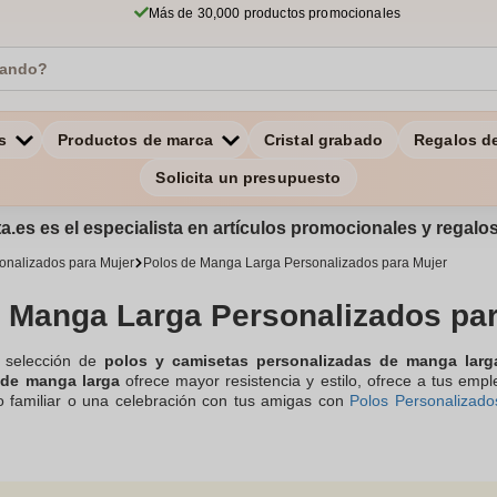
Más de 30,000 productos promocionales
s
Productos de marca
Cristal grabado
Regalos d
Solicita un presupuesto
a.es es el especialista en artículos promocionales y regal
onalizados para Mujer
Polos de Manga Larga Personalizados para Mujer
 Manga Larga Personalizados par
 selección de
polos y camisetas personalizadas de manga larg
 de manga larga
ofrece mayor resistencia y estilo, ofrece a tus emp
o familiar o una celebración con tus amigas con
Polos Personalizado
ltera o para regalar a tus damas de honor, puedes tramitar pedid
tros en caso de duda o de necesitar asesoramiento, a través de una ll