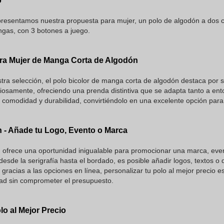
o
presentamos nuestra propuesta para mujer, un polo de algodón a dos co
ngas, con 3 botones a juego.
ara Mujer de Manga Corta de Algodón
ra selección, el polo bicolor de manga corta de algodón destaca por s
iosamente, ofreciendo una prenda distintiva que se adapta tanto a en
 comodidad y durabilidad, convirtiéndolo en una excelente opción par
n - Añade tu Logo, Evento o Marca
n ofrece una oportunidad inigualable para promocionar una marca, ev
esde la serigrafía hasta el bordado, es posible añadir logos, textos o 
gracias a las opciones en línea, personalizar tu polo al mejor precio
dad sin comprometer el presupuesto.
lo al Mejor Precio