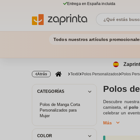
Entrega en España incluida
Todos nuestros artículos promocionale
Zaprint
Atrás
Textil
Polos Personalizados
Polos Pers
Polos de
CATEGORÍAS
Descubre nuestra
Polos de Manga Corta
camiseta, el
polo
Personalizados para
celebrar un event
Mujer
despedidas de so
Más
Contacta con noso
en el chat.
COLOR