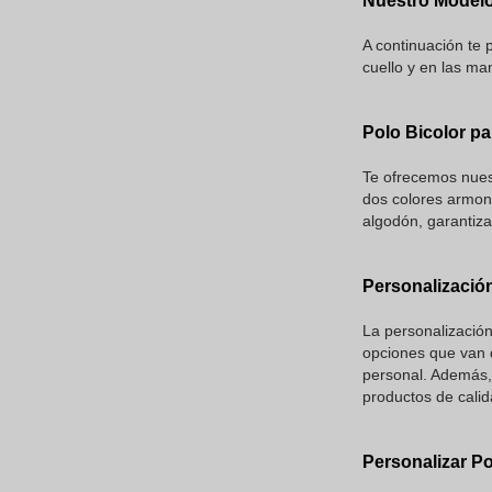
Nuestro Model
A continuación te 
cuello y en las ma
Polo Bicolor p
Te ofrecemos nuest
dos colores armon
algodón, garantiza
Personalizació
La personalizació
opciones que van d
personal. Además, 
productos de cali
Personalizar Po