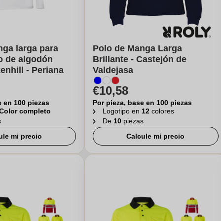
ga larga para
Polo de Manga Larga
o de algodón
Brillante - Castejón de
enhill - Periana
Valdejasa
€10,58
e en 100 piezas
Por pieza, base en 100 piezas
Color completo
Logotipo en
12
colores
s
De
10
piezas
ule mi precio
Calcule mi precio