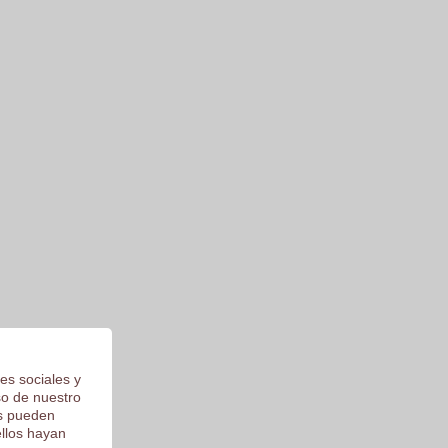
es sociales y
so de nuestro
os pueden
ellos hayan