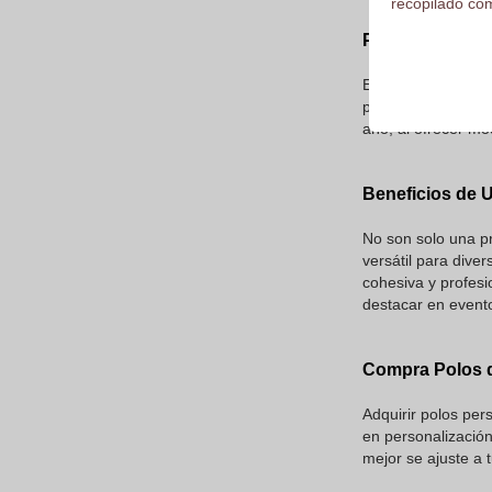
recopilado com
Polos de Manga
En el mundo de la
plataforma única p
año, al ofrecer m
Beneficios de U
No son solo una pr
versátil para dive
cohesiva y profesi
destacar en event
Compra Polos d
Adquirir polos per
en personalización
mejor se ajuste a