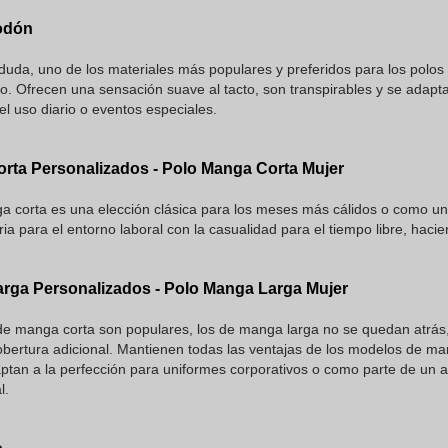
godón
 duda, uno de los materiales más populares y preferidos para los polos
do. Ofrecen una sensación suave al tacto, son transpirables y se adapta
el uso diario o eventos especiales.
rta Personalizados - Polo Manga Corta Mujer
a corta es una elección clásica para los meses más cálidos o como u
ia para el entorno laboral con la casualidad para el tiempo libre, hac
rga Personalizados - Polo Manga Larga Mujer
de manga corta son populares, los de manga larga no se quedan atrás,
bertura adicional. Mantienen todas las ventajas de los modelos de ma
aptan a la perfección para uniformes corporativos o como parte de un
l.