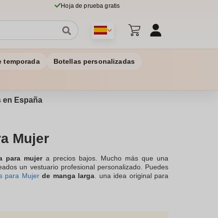
Hoja de prueba gratis
e temporada
Botellas personalizadas
os en España
a Mujer
a para mujer
a precios bajos. Mucho más que una
leados un vestuario profesional personalizado. Puedes
s para Mujer
de manga larga
. una idea original para
os en pequeñas cantidades a partir de 10 unidades.
amada telefónica, por correo electrónico o escríbenos