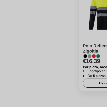
Polo Reflec
Zigoitia
€16,39
Por pieza, bas
Logotipo en
De
5
piezas
Calc