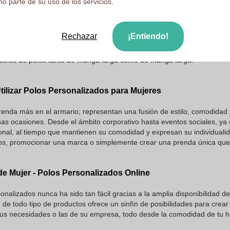
o parte de su uso de los servicios.
 Larga Personalizados para Mujer
Rechazar
¡Entiendo!
 moda y la personalización, ocupan un lugar especial. No solo combina
ara expresar individualidad, profesionalidad o pertenencia a un grupo (
odelos de polos tanto de manga larga como de manga larga.
tilizar Polos Personalizados para Mujeres
enda más en el armario; representan una fusión de estilo, comodidad 
rsas ocasiones. Desde el ámbito corporativo hasta eventos sociales, y
onal, al tiempo que mantienen su comodidad y expresan su individualid
os, promocionar una marca o simplemente crear una prenda única que r
e Mujer - Polos Personalizados Online
sonalizados nunca ha sido tan fácil gracias a la amplia disponibilidad 
 de todo tipo de productos ofrece un sinfín de posibilidades para crea
 tus necesidades o las de su empresa, todo desde la comodidad de tu h