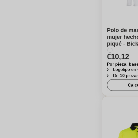
Polo de man
mujer hech
piqué - Bick
€10,12
Por pieza, bas
Logotipo en
De
10
pieza
Calc