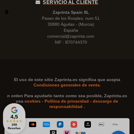
SERVICIO AL CLIENTE
Zaprinta Spain SL
Paseo de los Rosales, num 51
30880 Águilas - (Murcia)
España
comercial@zaprinta.com
NIF : B70744370
El uso de este sitio
Zaprinta.es
significa que acepta
Condiciones generales de venta.
n orden Para ayudarlo tanto como sea posible,
Zaprinta.es
usa
cookies
-
Política de privacidad
-
descargo de
responsabilidad
.
4,5
★
★
★
★
★
288
Reseñas