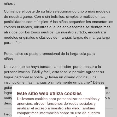
niños .
Comience el poste de su hijo seleccionando uno o más modelos
de nuestra gama. Con o sin bolsillos, simples o multicolor, las
posibilidades son múltiples. A los niños pequeños les encantan los
colores brillantes, mientras que los adolescentes se sienten más
atraídos por los tonos neutros. En nuestro surtido, encontrará
modelos originales o clásicos de mangas largas de manga larga
para niños.
Personalice su poste promocional de la larga cola para
niños .
Una vez que se haya tomado la elección, puede pasar a la
personalización. Fácil y fácil, esta fase le permite agregar su
toque personal al poste. ¿Desea un diseño original, una
inscripción en las mangas o simplemente un parche? Déjese
guiarse por sus deseos. Nuestros expertos en gráficos crearán
logotipos únicos para usted y adaptarán sus gráficos al poste de
Este sitio web utiliza cookies
manga larga para niños personalizados por correo electrónico a
Utilizamos cookies para personalizar contenidos y
design@support.com.
anuncios, ofrecer funciones de redes sociales y
analizar el acceso a nuestro sitio web. También
compartimos información sobre su uso de nuestro
Pequeño precio y entrega rápida