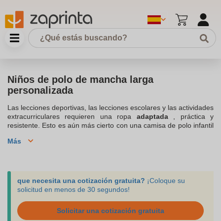
Niños de polo de mancha larga
personalizada
Las lecciones deportivas, las lecciones escolares y las actividades
extracurriculares requieren una ropa
adaptada
, práctica y
resistente. Esto es aún más cierto con una camisa de polo infantil
. Por lo tanto, ofrecemos una gama de
camisa de manejo largo
Más
de niños personalizados
. Explore todas nuestras ofertas y cree
el
polo para niños personalizado. Puede ordenar en pequeñas
cantidades, desde 10 productos para equipar a toda la familia o
amigos. Nuestro servicio al cliente está a su disposición para
guiarlo durante su investigación. Póngase en contacto con ellos
que necesita una cotización gratuita?
¡Coloque su
por gato, teléfono, envíe un correo electrónico a
solicitud en menos de 30 segundos!
support@zaprinta.com.
Solicitar una cotización gratuita