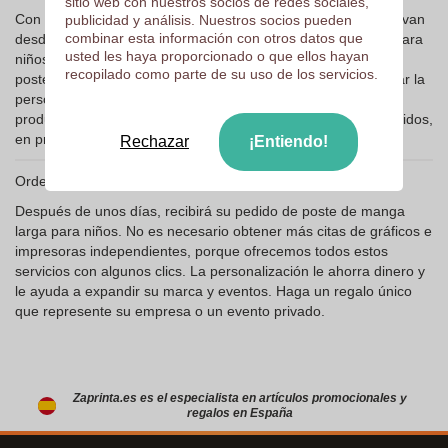
sitio web con nuestros socios de redes sociales,
Con nuestra plataforma, puede aprovechar los servicios que van
publicidad y análisis. Nuestros socios pueden
combinar esta información con otros datos que
desde el diseño hasta la entrega de poste y mangas largas para
usted les haya proporcionado o que ellos hayan
niños. En solo 4 horas, recibirá una vista previa digital de su
recopilado como parte de su uso de los servicios.
poste personalizado. Esta prueba imprimible le permite validar la
personalización y confirmar el pedido. En este punto, la
producción de su polo comienza, con tiempos de entrega rápidos,
en promedio 7 días.
Rechazar
¡Entiendo!
Ordene un polo promocional largo de manga largo .
Después de unos días, recibirá su pedido de poste de manga
larga para niños. No es necesario obtener más citas de gráficos e
impresoras independientes, porque ofrecemos todos estos
servicios con algunos clics. La personalización le ahorra dinero y
le ayuda a expandir su marca y eventos. Haga un regalo único
que represente su empresa o un evento privado.
Zaprinta.es es el especialista en artículos promocionales y
regalos en España