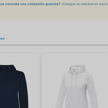
ue necesita una cotización gratuita?
¡Coloque su solicitud en men
parte posterior de la sudadera. Zaprinta, instalada en Bélgica, también
tos o textiles para personalizar: gourdes, camiseta, termo, bolsas, e
tos