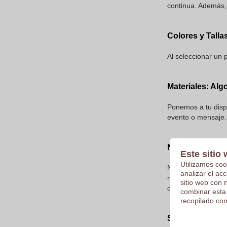
continua. Además,
Colores y Talla
Al seleccionar un 
Materiales: Alg
Ponemos a tu dispo
evento o mensaje.
Nuestra Selecc
Este sitio 
Utilizamos coo
Nuestro catálogo 
analizar el ac
modelos clásicos 
sitio web con 
clientes pueden cr
combinar esta
recopilado com
Sudaderas Con 