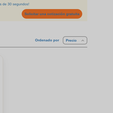
os de 30 segundos!
 lo apoya en su proyecto de publicidad con una amplia
tc. Descubra nuestra gama
Solicitar una cotización gratuita
Ordenado por
Precio