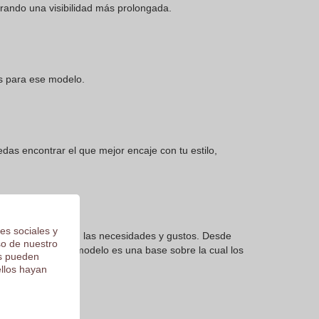
rando una visibilidad más prolongada.
es para ese modelo.
das encontrar el que mejor encaje con tu estilo,
es sociales y
ad que cumpla con las necesidades y gustos. Desde
so de nuestro
reguación, cada modelo es una base sobre la cual los
os pueden
ellos hayan