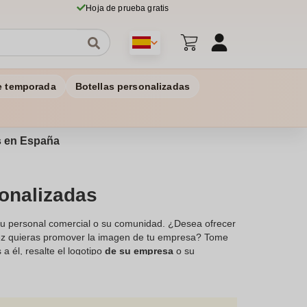
Hoja de prueba gratis
e temporada
Botellas personalizadas
os en España
onalizadas
 su personal comercial o su comunidad. ¿Desea ofrecer
 vez quieras promover la imagen de tu empresa? Tome
 él, resalte el logotipo
de su empresa
o su
os. Esta sudadera con capucha para mujeres
e puede crecer, con collar y se puede personalizar de
 sus sudaderas con capucha para mujeres
la ubicación de su elección: en los lados, en la parte