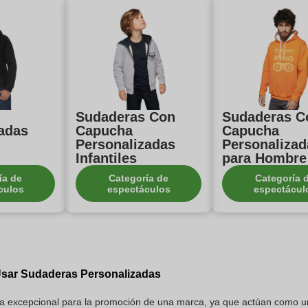
Sudaderas Con
Sudaderas C
adas
Capucha
Capucha
Personalizadas
Personalizad
Infantiles
para Hombre
ía de
Categoría de
Categoría 
culos
espectáculos
espectácul
Usar Sudaderas Personalizadas
a excepcional para la promoción de una marca, ya que actúan como un