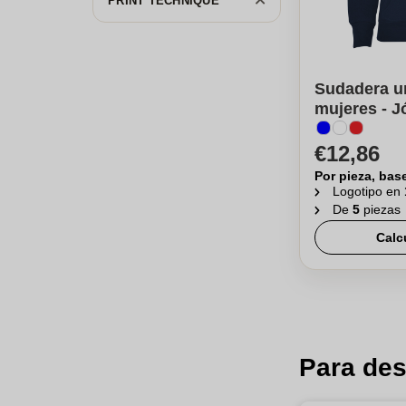
PRINT TECHNIQUE
Sudadera u
mujeres - J
€12,86
Por pieza, bas
Logotipo en
De
5
piezas
Calc
Para des