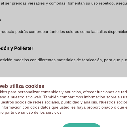
 al ser prendas versátiles y cómodas, fomentan su uso repetido, asegu
s
producto podrás comprobar tanto los colores como las tallas disponibl
odón y Poliéster
sición modelos con diferentes materiales de fabricación, para que pue
ión de Sudaderas Personalizables - Hoodies
web utiliza cookies
kies para personalizar contenidos y anuncios, ofrecer funciones de red
de sudaderas personalizables está diseñado para ofrecer una diversid
ceso a nuestro sitio web. También compartimos información sobre su u
con o sin capucha hasta diseños con cremalleras para una mejor termo
nuestros socios de redes sociales, publicidad y análisis. Nuestros soci
ear algo único.
 información con otros datos que usted les haya proporcionado o que 
o parte de su uso de los servicios.
Capucha Cuello Redondo para Mujer - Sin Cremallera