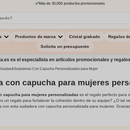
Más de 30,000 productos promocionales
s
Productos de marca
Cristal grabado
Regalos d
Solicita un presupuesto
a.es es el especialista en artículos promocionales y regal
lizadas
Sudaderas Con Capucha Personalizadas para Mujer
 con capucha para mujeres pers
n capucha para mujeres personalizadas
es el regalo perfecto para
es un regalo para fortalecer la cohesión dentro de su equipo? ¿O tal
ta con esta sudadera con capucha personalizada para mujeres. Gracias a
 tanto, tenga éxito en su campaña publicitaria o su proyecto de event
decuada para la morfología femenina con su corte ajustado. También s
stamento. Seleccione los tamaños, colores, materiales y gramajes de
demás, estas
ropa
le permiten imprimir el logotipo de su comunidad en 