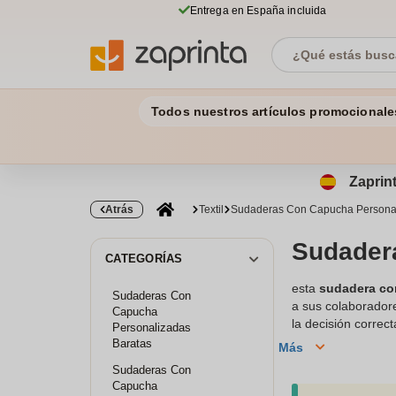
Entrega en España incluida
Todos nuestros artículos promocionale
Zaprint
Atrás
Textil
Sudaderas Con Capucha Persona
Sudadera
CATEGORÍAS
esta
sudadera co
Sudaderas Con
a sus colaborador
Capucha
la decisión correc
Personalizadas
asociación. Por lo
Baratas
Más
personalizada es a
Sudaderas Con
acuerdo con su te
Capucha
personalizadas. A