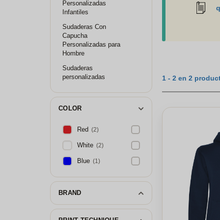
Personalizadas
q
delantera o en la 
Infantiles
gama de otros obje
Sudaderas Con
Capucha
Personalizadas para
Hombre
Sudaderas
personalizadas
1 - 2 en 2 produc
COLOR
Red
(2)
White
(2)
Blue
(1)
BRAND