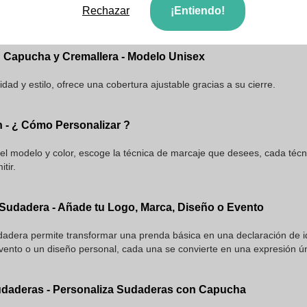
Rechazar
¡Entiendo!
icional, destaca por su simplicidad y confort, ideal para aquellos que 
Capucha y Cremallera - Modelo Unisex
dad y estilo, ofrece una cobertura ajustable gracias a su cierre.
n - ¿ Cómo Personalizar ?
del modelo y color, escoge la técnica de marcaje que desees, cada técn
tir.
 Sudadera - Añade tu Logo, Marca, Diseño o Evento
udadera permite transformar una prenda básica en una declaración de 
vento o un diseño personal, cada una se convierte en una expresión ún
udaderas - Personaliza Sudaderas con Capucha