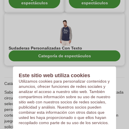
espectáculos
espectáculos
Sudaderas Personalizadas Con Texto
Categoría de espectáculos
Este sitio web utiliza cookies
Utilizamos cookies para personalizar contenidos y
Catálogo de aduanas para estudiantes
anuncios, ofrecer funciones de redes sociales y
analizar el acceso a nuestro sitio web. También
Sabemos que los estudiantes quieren parecer hermosos en cada
compartimos información sobre su uso de nuestro
circunstancia sin vaciar su cuenta bancaria. Es por eso que
sitio web con nuestros socios de redes sociales,
seleccionamos una gama de sudaderas que se pueden
publicidad y análisis. Nuestros socios pueden
personalizar de acuerdo con sus gustos. Gracias a nuestros
combinar esta información con otros datos que
cortes de moda y numerosos colores, la personalización es un
usted les haya proporcionado o que ellos hayan
juego para niños. Amplio o estrecho, con sólido o multicolor,
recopilado como parte de su uso de los servicios.
solicite un suéter que se adapte a su personalidad.