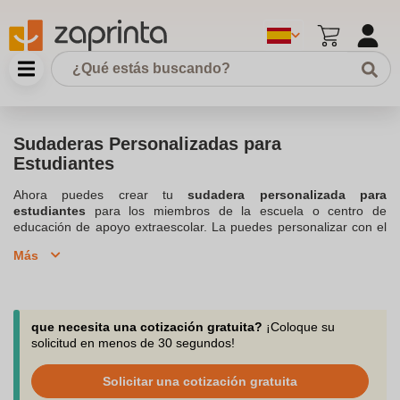
Sudaderas Personalizadas para
Estudiantes
Ahora puedes crear tu
sudadera personalizada para
estudiantes
para los miembros de la escuela o centro de
educación de apoyo extraescolar. La puedes personalizar con el
logotipo o el escudo
escolar, así como el año de la promoción.
Más
Gracias a las
sudaderas personalizadas para los estudiantes
, es posible vestirse o uniformarse con estilo, manteniendo la
armonía de la manera más cómoda posible, descubre nuestra
colección de
Sudaderas Personalizada Varios
imprescindible para
escuelas y centros educativos, de apoyo escolar o escuelas de
que necesita una cotización gratuita?
¡Coloque su
idiomas o deportivas. Puedes beneficiarte de asesoramiento
solicitud en menos de 30 segundos!
contactando con nosotros mediante llamada, chat o correo.
Tramita tus pedidos para pequeñas cantidades a partir de 10
Solicitar una cotización gratuita
productos, y así poder crear diversas sudaderas para diferentes