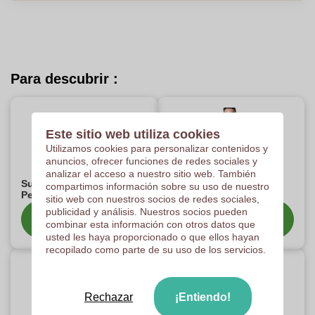
Para descubrir :
Este sitio web utiliza cookies
Utilizamos cookies para personalizar contenidos y
anuncios, ofrecer funciones de redes sociales y
analizar el acceso a nuestro sitio web. También
Sudaderas Infantiles
Sudaderas Hombre
compartimos información sobre su uso de nuestro
Personalizadas
Personalizadas
sitio web con nuestros socios de redes sociales,
publicidad y análisis. Nuestros socios pueden
Categoría de
Categoría de
combinar esta información con otros datos que
espectáculos
espectáculos
usted les haya proporcionado o que ellos hayan
recopilado como parte de su uso de los servicios.
Rechazar
¡Entiendo!