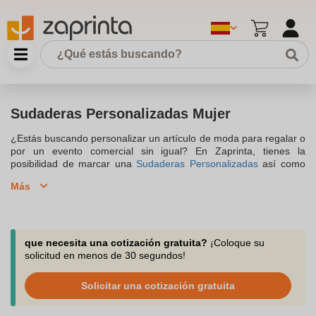
Sudaderas Personalizadas Mujer
¿Estás buscando personalizar un artículo de moda para regalar o
por un evento comercial sin igual? En Zaprinta, tienes la
posibilidad de marcar una
Sudaderas Personalizadas
así como
una gran variedad de textiles para apoyar tu evento. La
Más
sudadera personalizada para mujer
será el medio ideal para
transmitir tus colores o logo, a través de una prenda de calidad.
Realiza tus pedidos ahora y benefíciate de nuestro
asesoramiento a través de llamada, correo o chat.
que necesita una cotización gratuita?
¡Coloque su
solicitud en menos de 30 segundos!
Solicitar una cotización gratuita