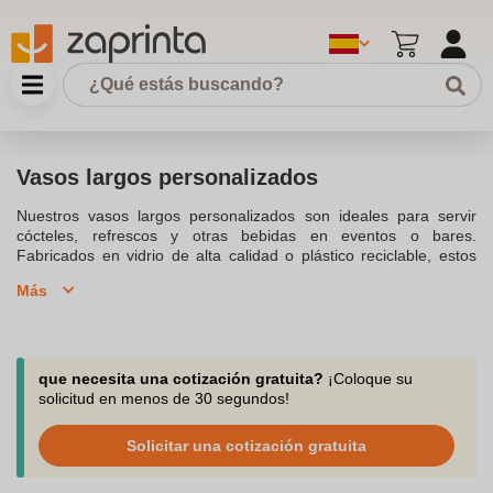
Vasos largos personalizados
Nuestros vasos largos personalizados son ideales para servir
cócteles, refrescos y otras bebidas en eventos o bares.
Fabricados en vidrio de alta calidad o plástico reciclable, estos
vasos son duraderos y aptos para lavavajillas. Puedes
Más
personalizarlos con el logotipo de tu empresa o un diseño
especial para promociones, eventos o regalos corporativos.
Disponibles en varios tamaños, son perfectos para cualquier
ocasión, asegurando que tu marca destaque en cada sorbo.
que necesita una cotización gratuita?
¡Coloque su
solicitud en menos de 30 segundos!
Solicitar una cotización gratuita