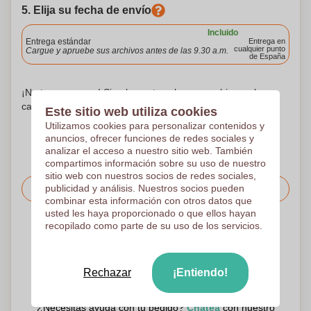
5. Elija su fecha de envío
Incluido
Entrega estándar
Entrega en
cualquier punto
Cargue y apruebe sus archivos antes de las 9.30 a.m.
de España
¡No te preocupes! Simplemente suba sus archivos a la
canasta de compras
Este sitio web utiliza cookies
Utilizamos cookies para personalizar contenidos y
anuncios, ofrecer funciones de redes sociales y
analizar el acceso a nuestro sitio web. También
compartimos información sobre su uso de nuestro
sitio web con nuestros socios de redes sociales,
publicidad y análisis. Nuestros socios pueden
Solicitar el precio
combinar esta información con otros datos que
usted les haya proporcionado o que ellos hayan
recopilado como parte de su uso de los servicios.
Sube tu logotipo en la página siguiente
Revisamos su logotipo de forma gratuita antes de imprimir
Los clientes nos dan una puntuación de 9.3
Rechazar
¡Entiendo!
¿Necesitas ayuda con tu pedido?
Chatea
con nuestro