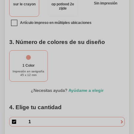
Sin impresión
sur le crayon
op potlood 2e
personalizado con goma de borrar.
zijde
Artículo impreso en múltiples ubicaciones
3. Número de colores de su diseño
1 Color
Impresión en serigrafía
45 x 12 mm
¿Necesitas ayuda?
Ayúdame a elegir
4. Elige tu cantidad