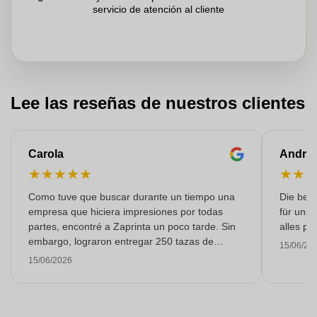
servicio de atención al cliente
Lee las reseñas de nuestros clientes
Carola
Andre
★
★
★
★
★
★
★
Como tuve que buscar durante un tiempo una
Die bedr
empresa que hiciera impresiones por todas
für unse
partes, encontré a Zaprinta un poco tarde. Sin
alles pr
embargo, lograron entregar 250 tazas de
15/06/20
esmalte con una impresión excelente a tiempo.
15/06/2026
Estoy muy contenta con ellos. ¡Muchísimas
gracias!