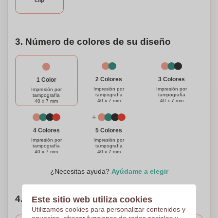
clip
hoy y embarcate en un viaje de autoexpresión y
creatividad.
3. Número de colores de su diseño
3 Colores
2 Colores
1 Color
Impresión por
Impresión por
Impresión por
tampografía
tampografía
tampografía
40 x 7 mm
40 x 7 mm
40 x 7 mm
4 Colores
5 Colores
Impresión por
Impresión por
tampografía
tampografía
40 x 7 mm
40 x 7 mm
¿Necesitas ayuda?
Ayúdame a elegir
4. Elige tu cantidad
Este sitio web utiliza cookies
Utilizamos cookies para personalizar contenidos y
anuncios, ofrecer funciones de redes sociales y