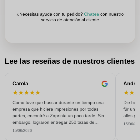
¿Necesitas ayuda con tu pedido?
Chatea
con nuestro
servicio de atención al cliente
Lee las reseñas de nuestros clientes
Carola
Andre
★
★
★
★
★
★
★
Como tuve que buscar durante un tiempo una
Die bedr
empresa que hiciera impresiones por todas
für unse
partes, encontré a Zaprinta un poco tarde. Sin
alles pr
embargo, lograron entregar 250 tazas de
15/06/20
esmalte con una impresión excelente a tiempo.
15/06/2026
Estoy muy contenta con ellos. ¡Muchísimas