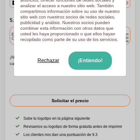
analizar el acceso a nuestro sitio web. También
compartimos información sobre su uso de nuestro
sitio web con nuestros socios de redes sociales,
5. Elija su fecha de envío
publicidad y análisis. Nuestros socios pueden
combinar esta información con otros datos que
Incluido
usted les haya proporcionado o que ellos hayan
Entrega estándar
Entrega en
cualquier punto
Cargue y apruebe sus archivos antes de las 9.30 a.m.
recopilado como parte de su uso de los servicios.
de España
¡No te preocupes! Simplemente suba sus archivos a la
Rechazar
¡Entiendo!
canasta de compras
Solicitar el precio
Sube tu logotipo en la página siguiente
Revisamos su logotipo de forma gratuita antes de imprimir
Los clientes nos dan una puntuación de 9.3