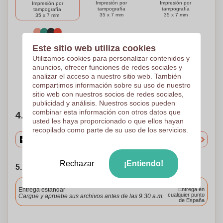
Impresión por
Impresión por
Impresión por
tampografía
tampografía
tampografía
35 x 7 mm
35 x 7 mm
35 x 7 mm
4 Colores
Este sitio web utiliza cookies
Impresión por
Utilizamos cookies para personalizar contenidos y
tampografía
anuncios, ofrecer funciones de redes sociales y
35 x 7 mm
analizar el acceso a nuestro sitio web. También
compartimos información sobre su uso de nuestro
¿Necesitas ayuda?
Ayúdame a elegir
sitio web con nuestros socios de redes sociales,
publicidad y análisis. Nuestros socios pueden
combinar esta información con otros datos que
4. Elige tu cantidad
usted les haya proporcionado o que ellos hayan
recopilado como parte de su uso de los servicios.
Rechazar
¡Entiendo!
5. Elija su fecha de envío
Incluido
Entrega estándar
Entrega en
cualquier punto
Cargue y apruebe sus archivos antes de las 9.30 a.m.
de España