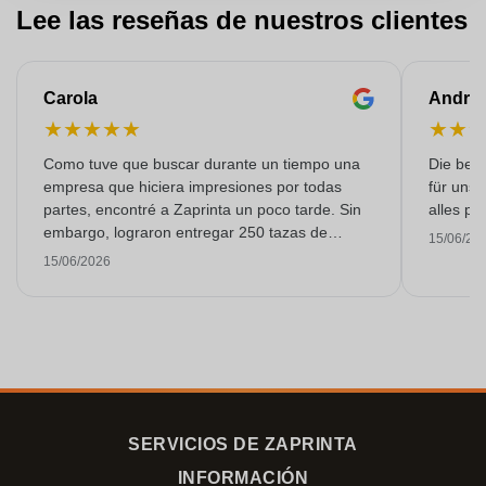
Lee las reseñas de nuestros clientes
Carola
Andre
★
★
★
★
★
★
★
Como tuve que buscar durante un tiempo una
Die bedr
empresa que hiciera impresiones por todas
für unse
partes, encontré a Zaprinta un poco tarde. Sin
alles pr
embargo, lograron entregar 250 tazas de
15/06/20
esmalte con una impresión excelente a tiempo.
15/06/2026
Estoy muy contenta con ellos. ¡Muchísimas
gracias!
SERVICIOS DE ZAPRINTA
INFORMACIÓN