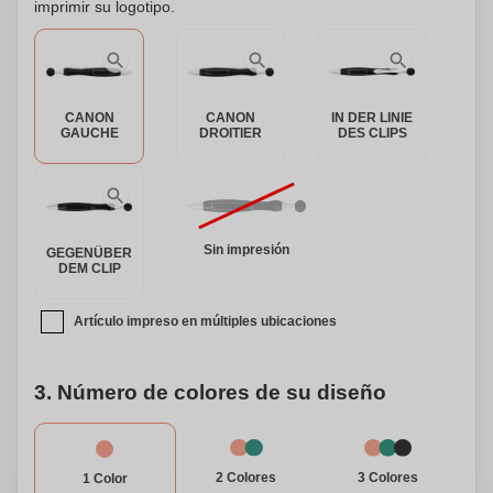
imprimir su logotipo.
estilo como la funcionalidad. ¡Mejora tu experiencia de
escritura con este elegante bolígrafo hoy!
CANON
CANON
IN DER LINIE
GAUCHE
DROITIER
DES CLIPS
Sin impresión
GEGENÜBER
DEM CLIP
Artículo impreso en múltiples ubicaciones
3. Número de colores de su diseño
3 Colores
2 Colores
1 Color