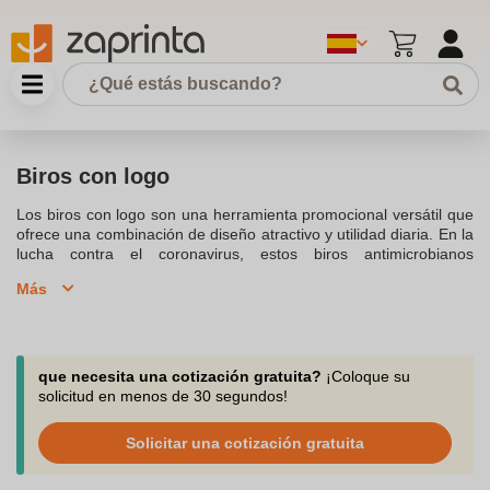
Biros con logo
Los biros con logo son una herramienta promocional versátil que
ofrece una combinación de diseño atractivo y utilidad diaria. En la
lucha contra el coronavirus, estos biros antimicrobianos
Ecolutions® se destacan por su capacidad de eliminar bacterias
Más
de la superficie en 24 horas, probado según el protocolo ISO
22196. Fabricados con un 86% de piezas de plástico reciclado,
estos biros son una opción ecológica que adapta su uso real al
combate contra virus y hongos. Además de ser reciclables,
ofrecen alta calidad de escritura gracias a su diseño innovador.
que necesita una cotización gratuita?
¡Coloque su
Los productos promocionales con logotipo, como los biros, son
solicitud en menos de 30 segundos!
un recurso esencial para cualquier sistema de marketing,
permitiendo una línea de comunicación directa entre el público y
Solicitar una cotización gratuita
la marca. Con el servicio gratuito de impresión de logotipos,
ahora es posible personalizar biros de alta calidad que reflejan la