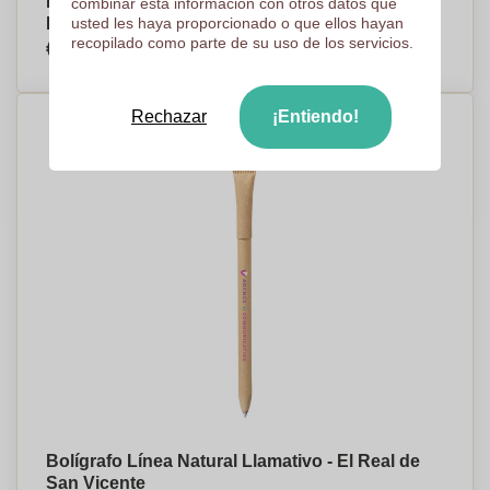
Bolígrafo de Paja de Trigo Línea Nature -
combinar esta información con otros datos que
Monóvar
usted les haya proporcionado o que ellos hayan
€0,22
recopilado como parte de su uso de los servicios.
Por pieza, base en 5000 piezas
Rechazar
¡Entiendo!
Bolígrafo Línea Natural Llamativo - El Real de
San Vicente