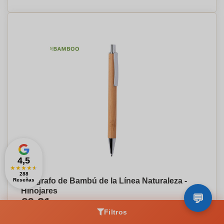
4,5
★
★
★
★
★
288
Bolígrafo de Bambú de la Línea Naturaleza -
Reseñas
Hinojares
€0,31
Por pieza, base en 5000 piezas
Filtros