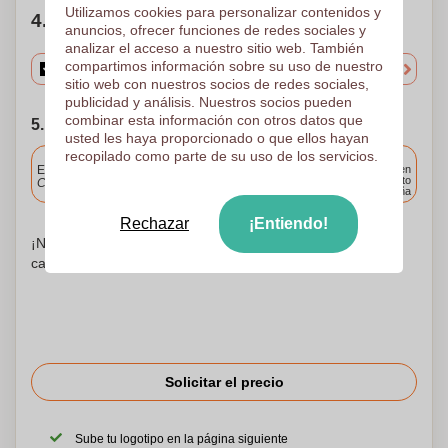
Utilizamos cookies para personalizar contenidos y
4. Elige tu cantidad
anuncios, ofrecer funciones de redes sociales y
analizar el acceso a nuestro sitio web. También
compartimos información sobre su uso de nuestro
sitio web con nuestros socios de redes sociales,
publicidad y análisis. Nuestros socios pueden
combinar esta información con otros datos que
5. Elija su fecha de envío
usted les haya proporcionado o que ellos hayan
recopilado como parte de su uso de los servicios.
Incluido
Entrega estándar
Entrega en
cualquier punto
Cargue y apruebe sus archivos antes de las 9.30 a.m.
de España
Rechazar
¡Entiendo!
¡No te preocupes! Simplemente suba sus archivos a la
canasta de compras
Solicitar el precio
Sube tu logotipo en la página siguiente