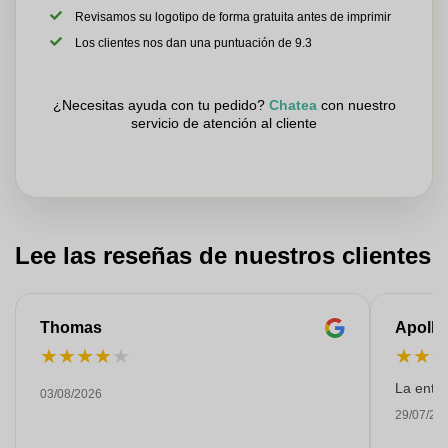
Revisamos su logotipo de forma gratuita antes de imprimir
Los clientes nos dan una puntuación de 9.3
¿Necesitas ayuda con tu pedido?
Chatea
con nuestro
servicio de atención al cliente
Lee las reseñas de nuestros clientes
Thomas
Apollo
★
★
★
★
★
★
★
La entre
03/08/2026
29/07/20