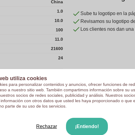
China
1.0
Sube tu logotipo en la pá
10.0
Revisamos su logotipo de 
Los clientes nos dan una
100
11.0
21600
24
26.5
web utiliza cookies
kies para personalizar contenidos y anuncios, ofrecer funciones de red
4.0
ceso a nuestro sitio web. También compartimos información sobre su u
nuestros socios de redes sociales, publicidad y análisis. Nuestros soci
55
 información con otros datos que usted les haya proporcionado o que 
o parte de su uso de los servicios.
600
Rechazar
¡Entiendo!
6600