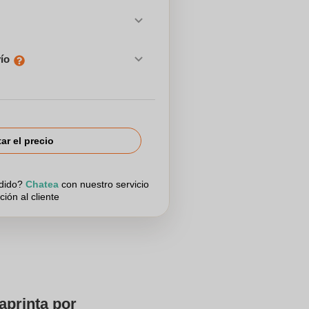
vío
tar el precio
edido?
Chatea
con nuestro servicio
ción al cliente
aprinta por