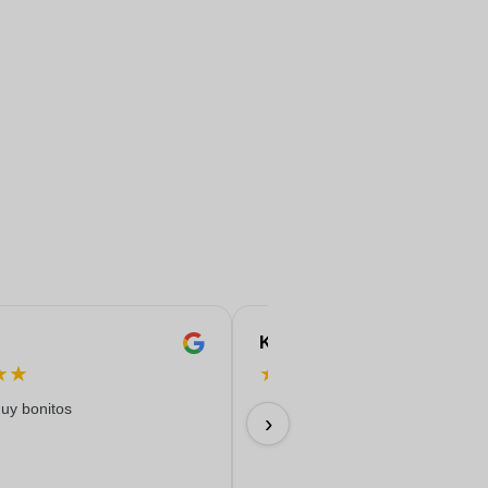
Karine
★
★
★
★
★
★
★
uy bonitos
09/07/2026
›