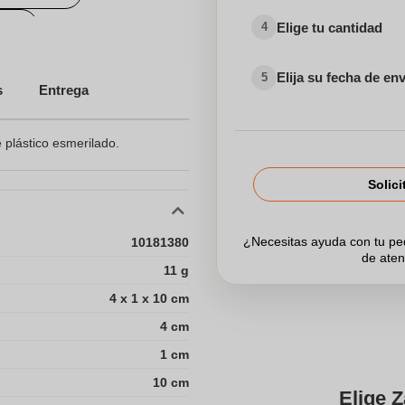
dos
Elige tu cantidad
4
onalizado
Elija su fecha de en
5
s
Entrega
dos para el Sector Sanitario
 plástico esmerilado.
Solici
¿Necesitas ayuda con tu p
10181380
de aten
11 g
4 x 1 x 10 cm
4 cm
1 cm
10 cm
Elige Z