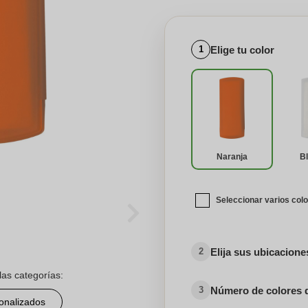
Elige tu color
1
Naranja
B
Seleccionar varios col
Elija sus ubicacion
2
las categorías:
Número de colores 
3
sonalizados