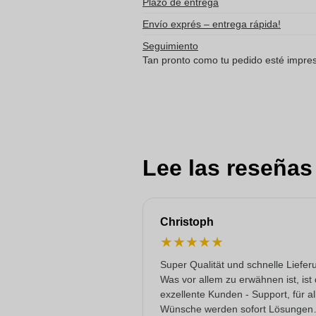
Plazo de entrega
Envío exprés – entrega rápida!
Seguimiento
Tan pronto como tu pedido esté impreso
Lee las reseñas
Christoph
★
★
★
★
★
Super Qualität und schnelle Liefer
Was vor allem zu erwähnen ist, ist
exzellente Kunden - Support, für al
Wünsche werden sofort Lösungen