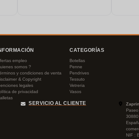
hr
Würde
 es
NFORMACIÓN
CATEGORÍAS
fertas empleo
Botellas
uienes somos ?
Penne
érminos y condiciones de venta
Pendrives
isclaimer & Copyright
Tessuto
enciones legales
Vetreria
olítica de privacidad
Vasos
alletas
SERVICIO AL CLIENTE
Zapri
Paseo 
30880 
Españ
comer
NIF :