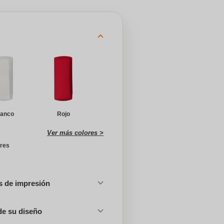
lanco
Rojo
Ver más colores >
ores
es de impresión
de su diseño