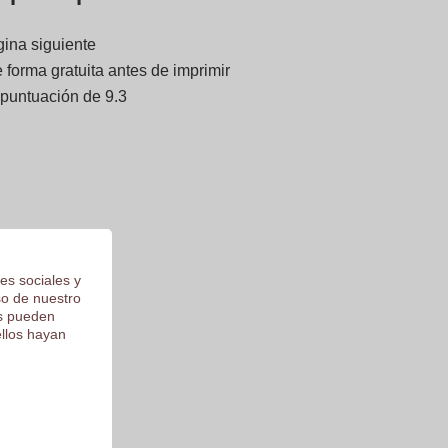
gina siguiente
forma gratuita antes de imprimir
 puntuación de 9.3
es sociales y
so de nuestro
os pueden
ellos hayan