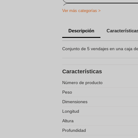
Productos de cuidado personaliza
Ver más categorías >
Botiquín de Primeros Auxilios Pers
Descripción
Característica
Regalos Promocionales Personaliza
Conjunto de 5 vendajes en una caja de
Características
Número de producto
Peso
Dimensiones
Longitud
Altura
Profundidad