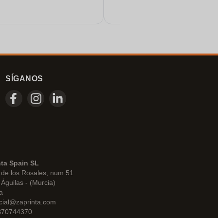
SÍGANOS
nta Spain SL
de los Rosales, num 51
Águilas - (Murcia)
a
cial@zaprinta.com
 B70744370