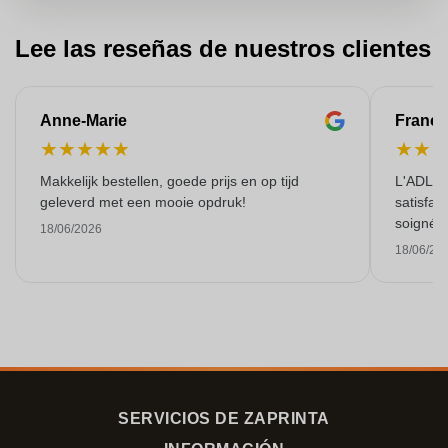
Lee las reseñas de nuestros clientes
Anne-Marie
Franço
★
★
★
★
★
★
★
Makkelijk bestellen, goede prijs en op tijd
L'ADL L
geleverd met een mooie opdruk!
satisfai
soigné e
18/06/2026
18/06/20
SERVICIOS DE ZAPRINTA