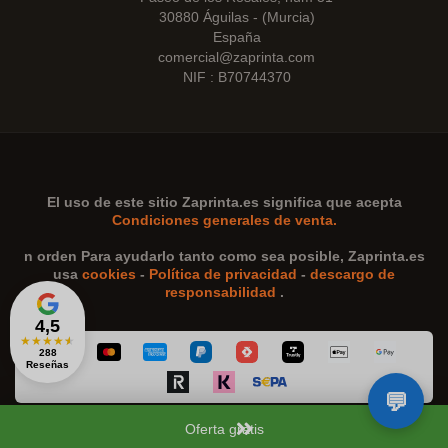
30880 Águilas - (Murcia)
España
comercial@zaprinta.com
NIF : B70744370
El uso de este sitio
Zaprinta.es
significa que acepta
Condiciones generales de venta.
n orden Para ayudarlo tanto como sea posible,
Zaprinta.es
usa
cookies
-
Política de privacidad
-
descargo de
responsabilidad
.
4,5
★
★
★
★
★
288
Reseñas
Oferta gratis