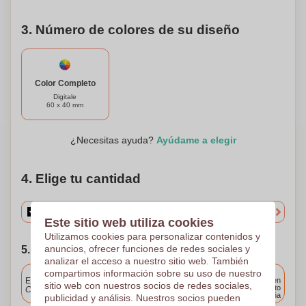
estilo con esta mascarilla de protección FFP
personalizada.
3. Número de colores de su diseño
Color Completo
Digitale
60 x 40 mm
¿Necesitas ayuda?
Ayúdame a elegir
4. Elige tu cantidad
Este sitio web utiliza cookies
Utilizamos cookies para personalizar contenidos y
anuncios, ofrecer funciones de redes sociales y
5. Elija su fecha de envío
analizar el acceso a nuestro sitio web. También
Incluido
compartimos información sobre su uso de nuestro
Entrega estándar
Entrega en
sitio web con nuestros socios de redes sociales,
cualquier punto
Cargue y apruebe sus archivos antes de las 9.30 a.m.
de España
publicidad y análisis. Nuestros socios pueden