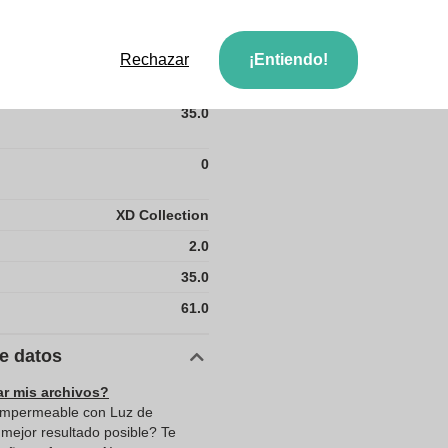
6.0
Rechazar
¡Entiendo!
2.0
35.0
0
XD Collection
2.0
35.0
61.0
de datos
ar mis archivos?
 Impermeable con Luz de
 mejor resultado posible? Te