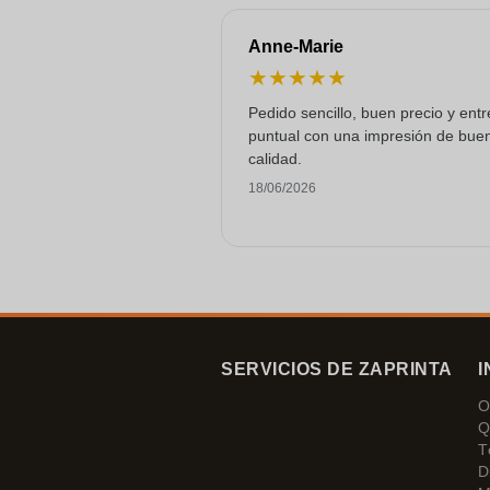
Anne-Marie
★
★
★
★
★
Pedido sencillo, buen precio y ent
puntual con una impresión de bue
calidad.
18/06/2026
SERVICIOS DE ZAPRINTA
I
O
Q
T
D