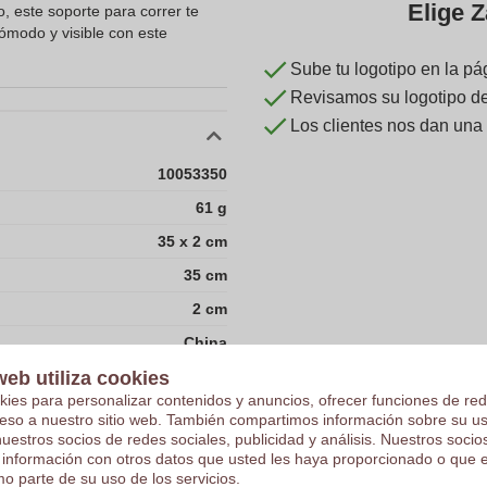
Elige Z
, este soporte para correr te
ómodo y visible con este
Sube tu logotipo en la pá
Revisamos su logotipo de 
Los clientes nos dan una
10053350
61 g
35 x 2 cm
35 cm
2 cm
China
web utiliza cookies
Nylon
kies para personalizar contenidos y anuncios, ofrecer funciones de red
Spandex
ceso a nuestro sitio web. También compartimos información sobre su u
nuestros socios de redes sociales, publicidad y análisis. Nuestros soci
3.00 gram
 información con otros datos que usted les haya proporcionado o que 
o parte de su uso de los servicios.