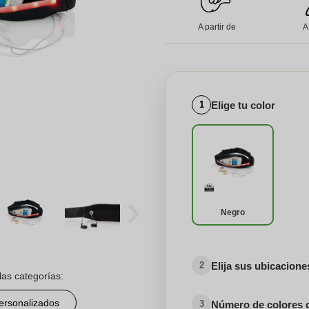
A partir de
A
Elige tu color
1
Negro
Elija sus ubicacion
2
las categorías:
personalizados
Número de colores 
3