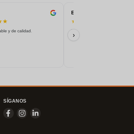
Eren
★
★
★
★
★
★
★
able y de calidad.
Todo salió de maravilla...
›
17/06/2026
SÍGANOS