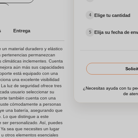
os
Elige tu cantidad
4
s
Entrega
Elija su fecha de en
5
 un material duradero y elástico
us pertenencias permanezcan
s climáticas inclementes. Cuenta
mejora aún más sus capacidades
Solici
soporte está equipado con una
ciona una excelente visibilidad
La luz de seguridad ofrece tres
¿Necesitas ayuda con tu p
cada usuario seleccionar su
de aten
porte también cuenta con una
 ajuste cómodamente a personas
uye una batería, asegurando que
 Lo que distingue a este
e ser personalizado. Así, puedes
. Ya sea que necesites un lugar
s u otros elementos esenciales