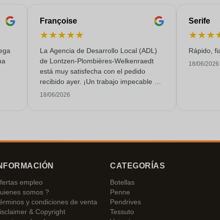
Françoise
Serife
★
★
★
★
★
★
★
★
rega
La Agencia de Desarrollo Local (ADL)
Rápido, fi
na
de Lontzen-Plombières-Welkenraedt
18/06/2026
está muy satisfecha con el pedido
recibido ayer. ¡Un trabajo impecable y
un servicio de calidad!
18/06/2026
NFORMACIÓN
CATEGORÍAS
fertas empleo
Botellas
uienes somos ?
Penne
érminos y condiciones de venta
Pendrives
isclaimer & Copyright
Tessuto