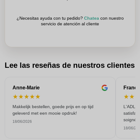
¿Necesitas ayuda con tu pedido?
Chatea
con nuestro
servicio de atención al cliente
Lee las reseñas de nuestros clientes
Anne-Marie
Franço
★
★
★
★
★
★
★
Makkelijk bestellen, goede prijs en op tijd
L'ADL L
geleverd met een mooie opdruk!
satisfai
soigné e
18/06/2026
18/06/20