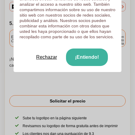
analizar el acceso a nuestro sitio web. También
compartimos información sobre su uso de nuestro
sitio web con nuestros socios de redes sociales,
publicidad y análisis. Nuestros socios pueden
5. Elija su fecha de envío
combinar esta información con otros datos que
usted les haya proporcionado o que ellos hayan
Incluido
recopilado como parte de su uso de los servicios.
Entrega estándar
Entrega en
cualquier punto
Cargue y apruebe sus archivos antes de las 9.30 a.m.
de España
Rechazar
¡Entiendo!
¡No te preocupes! Simplemente suba sus archivos a la
canasta de compras
Solicitar el precio
Sube tu logotipo en la página siguiente
Revisamos su logotipo de forma gratuita antes de imprimir
Los clientes nos dan una puntuación de 9.3