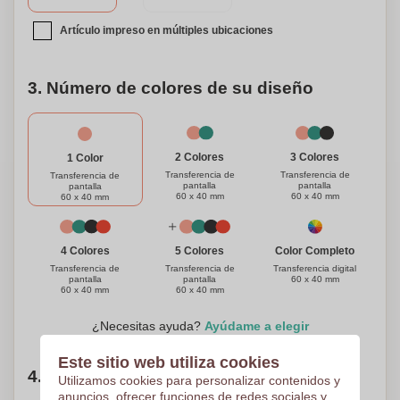
Artículo impreso en múltiples ubicaciones
3. Número de colores de su diseño
3 Colores
2 Colores
1 Color
Transferencia de
Transferencia de
Transferencia de
pantalla
pantalla
pantalla
60 x 40 mm
60 x 40 mm
60 x 40 mm
Color Completo
4 Colores
5 Colores
Transferencia digital
Transferencia de
Transferencia de
60 x 40 mm
pantalla
pantalla
60 x 40 mm
60 x 40 mm
¿Necesitas ayuda?
Ayúdame a elegir
Este sitio web utiliza cookies
4. Elige tu cantidad
Utilizamos cookies para personalizar contenidos y
anuncios, ofrecer funciones de redes sociales y