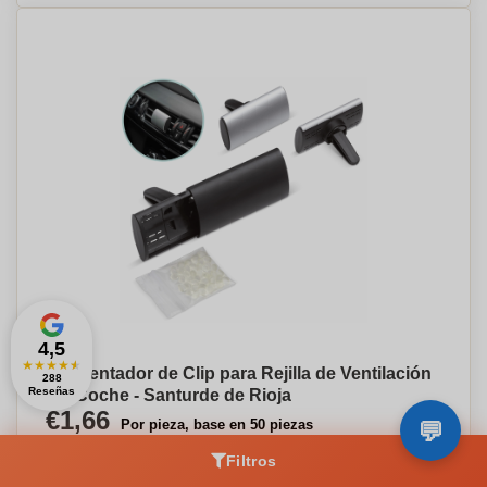
4,5
★
★
★
★
★
Ambientador de Clip para Rejilla de Ventilación
288
Reseñas
del Coche - Santurde de Rioja
€1,66
Por pieza, base en 50 piezas
Filtros