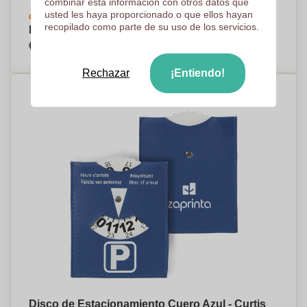
combinar esta información con otros datos que
usted les haya proporcionado o que ellos hayan
Crea tu diseño
recopilado como parte de su uso de los servicios.
Llavero de Metal y Cuero de PU - Gistaín
€1,53
Por pieza, base en 1000 piezas
Rechazar
¡Entiendo!
Disco de Estacionamiento Cuero Azul - Curtis