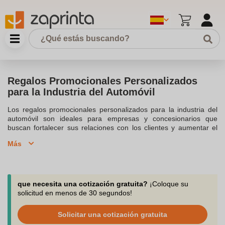
Regalos Promocionales Personalizados
para la Industria del Automóvil
Los regalos promocionales personalizados para la industria del
automóvil son ideales para empresas y concesionarios que
buscan fortalecer sus relaciones con los clientes y aumentar el
conocimiento de la marca. Disponemos de una amplia gama de
Más
accesorios para coches que pueden ser personalizados con el
logotipo de tu empresa, desde llaveros y cargadores hasta kits de
seguridad y parasoles. Estos regalos promocionales no solo son
útiles y prácticos para los entusiastas del automóvil, sino que
también son perfectos para ferias y eventos relacionados con el
que necesita una cotización gratuita?
¡Coloque su
sector de la automoción. Al elegir regalos corporativos como
solicitud en menos de 30 segundos!
ambientadores y soportes para teléfonos, puedes mejorar tu
estrategia de marketing y fomentar la fidelidad de los clientes.
Solicitar una cotización gratuita
¡Descubre nuestro amplio catálogo de regalos promocionales