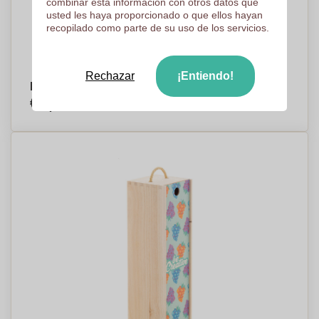
combinar esta información con otros datos que
usted les haya proporcionado o que ellos hayan
recopilado como parte de su uso de los servicios.
Rechazar
¡Entiendo!
Encendedor de Cocina Prolongado - Terrassa⁠7
€2,47
Por pieza, base en 500 piezas