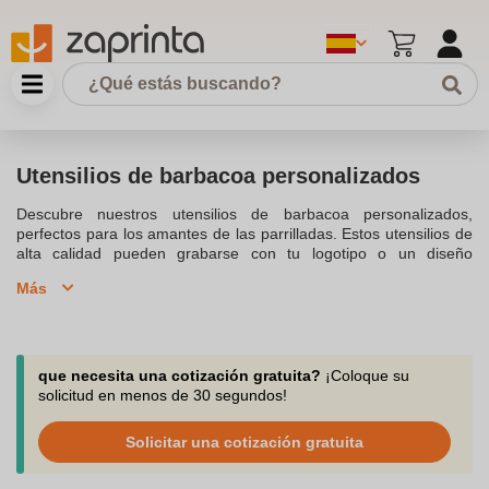
Utensilios de barbacoa personalizados
Descubre nuestros utensilios de barbacoa personalizados,
perfectos para los amantes de las parrilladas. Estos utensilios de
alta calidad pueden grabarse con tu logotipo o un diseño
especial, lo que los convierte en regalos únicos para los
Más
entusiastas del BBQ. Elige entre una variedad de sets de
utensilios, pinzas y otros accesorios de barbacoa para
personalizar tu experiencia de parrilla.
que necesita una cotización gratuita?
¡Coloque su
solicitud en menos de 30 segundos!
Solicitar una cotización gratuita