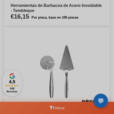
Herramientas de Barbacoa de Acero Inoxidable
- Tembleque
€16,15
Por pieza, base en 100 piezas
4,5
★
★
★
★
★
288
Reseñas
Filtros
Set de Pizza Copenhague - Retuerta del