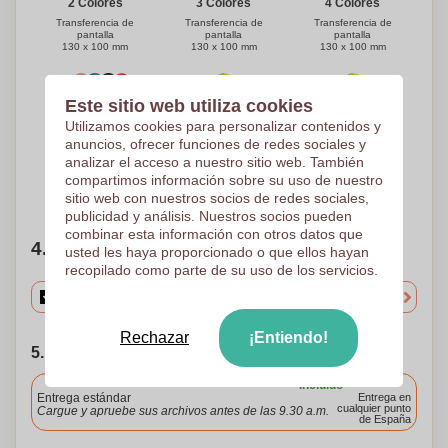
3 Colores
4 Colores
2 Colores
Transferencia de
Transferencia de
Transferencia de
pantalla
pantalla
pantalla
130 x 100 mm
130 x 100 mm
130 x 100 mm
Este sitio web utiliza cookies
Color Completo
Color Completo
5 Colores
Utilizamos cookies para personalizar contenidos y
Transferencia digital
Transferencia digital
Transferencia de
70 x 70 mm
130 x 100 mm
pantalla
anuncios, ofrecer funciones de redes sociales y
130 x 100 mm
analizar el acceso a nuestro sitio web. También
compartimos información sobre su uso de nuestro
¿Necesitas ayuda?
Ayúdame a elegir
sitio web con nuestros socios de redes sociales,
publicidad y análisis. Nuestros socios pueden
combinar esta información con otros datos que
4. Elige tu cantidad
usted les haya proporcionado o que ellos hayan
recopilado como parte de su uso de los servicios.
Rechazar
¡Entiendo!
5. Elija su fecha de envío
Incluido
Entrega estándar
Entrega en
cualquier punto
Cargue y apruebe sus archivos antes de las 9.30 a.m.
de España