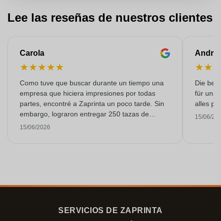
Lee las reseñas de nuestros clientes
Carola
Andre
★
★
★
★
★
★
★
Como tuve que buscar durante un tiempo una
Die bedr
empresa que hiciera impresiones por todas
für unse
partes, encontré a Zaprinta un poco tarde. Sin
alles pr
embargo, lograron entregar 250 tazas de
15/06/20
esmalte con una impresión excelente a tiempo.
15/06/2026
Estoy muy contenta con ellos. ¡Muchísimas
gracias!
SERVICIOS DE ZAPRINTA