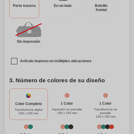
destaque entre la multitud. Con su diseño práctico y
Parte trasera
En un lado
Bolsillo
apariencia elegante, esta bolsa deportiva de poliéster con
frontal
protección RFID es un compañero esencial para todas tus
actividades activas.
Sin impresión
Artículo impreso en múltiples ubicaciones
3. Número de colores de su diseño
1 Color
1 Color
Color Completo
Impresión en pantalla
Transferencia de
Transferencia digital
150 x 150 mm
pantalla
100 x 100 mm
130 x 100 mm