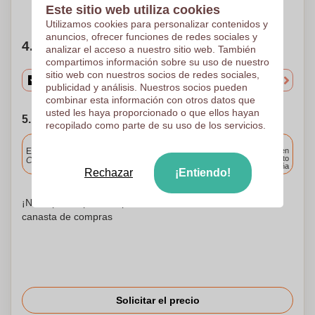
¿Necesitas ayuda?
Ayúdame a elegir
Este sitio web utiliza cookies
Utilizamos cookies para personalizar contenidos y
anuncios, ofrecer funciones de redes sociales y
4. Elige tu cantidad
analizar el acceso a nuestro sitio web. También
compartimos información sobre su uso de nuestro
sitio web con nuestros socios de redes sociales,
publicidad y análisis. Nuestros socios pueden
combinar esta información con otros datos que
usted les haya proporcionado o que ellos hayan
5. Elija su fecha de envío
recopilado como parte de su uso de los servicios.
Incluido
Entrega estándar
Entrega en
cualquier punto
Cargue y apruebe sus archivos antes de las 9.30 a.m.
de España
Rechazar
¡Entiendo!
¡No te preocupes! Simplemente suba sus archivos a la
canasta de compras
Solicitar el precio