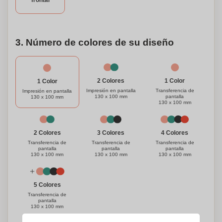
frontal
Despídete de las bolsas frágiles y abraza a esta
acompañante de estilo y versátil. Consigue la tuya hoy y
disfruta de una experiencia de compra sin problemas,
mientras tienes un impacto positivo en el medio ambiente.
3. Número de colores de su diseño
1 Color
2 Colores
1 Color
Transferencia de
Impresión en pantalla
Impresión en pantalla
pantalla
130 x 100 mm
130 x 100 mm
130 x 100 mm
3 Colores
4 Colores
2 Colores
Transferencia de
Transferencia de
Transferencia de
pantalla
pantalla
pantalla
130 x 100 mm
130 x 100 mm
130 x 100 mm
5 Colores
Transferencia de
pantalla
130 x 100 mm