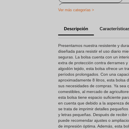
Bolsas Reutilizables Personalizada
Ver más categorías >
Bolsas de Compra Personalizadas
Descripción
Característica
Presentamos nuestra resistente y dura
diseñada para resistir el uso diario m
seguras. La bolsa cuenta con un inter
extra de protección contra derrames y
algodón tejido, esta bolsa ofrece un 
períodos prolongados. Con una capac
aproximadamente 8 litros, esta bolsa d
sus necesidades de compras. Ya sea que
comestibles, al mercado de agricultor
esta bolsa tiene espacio suficiente pa
en cuenta que debido a la aspereza de 
se trata de imprimir detalles pequeños
y letras pequeñas. Después de recibir 
puede recomendar ajustes o ampliacio
de impresión óptima. Además, esta bo