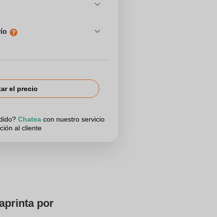
vío
tar el precio
edido?
Chatea
con nuestro servicio
ción al cliente
aprinta por