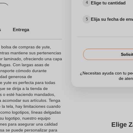
Elige tu cantidad
4
s
Elija su fecha de en
5
s
Entrega
 bolsa de compras de yute,
ientras mantiene sus pertenencias
Solici
ior laminado, ofreciendo una capa
 fugas. Con largas asas de
transporte cómodo durante
¿Necesitas ayuda con tu p
idad generosa de
de aten
e yute es perfecta para todas
 se dirija a la tienda de
es o esté haciendo mandados,
ra acomodar sus artículos. Tenga
la tela, hay limitaciones cuando
 como logotipos, líneas delgadas
su logotipo, nuestro equipo
Elige Z
nes para asegurar una calidad
lsa se puede personalizar para