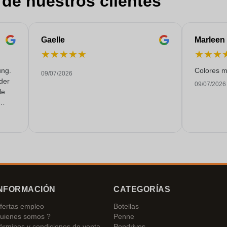
 de nuestros clientes
Gaelle
Marleen
★
★
★
★
★
★
★
★
ung.
Colores m
09/07/2026
 der
09/07/2026
le
hr
Würde
 es
NFORMACIÓN
CATEGORÍAS
fertas empleo
Botellas
uienes somos ?
Penne
érminos y condiciones de venta
Pendrives