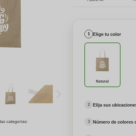
Elige tu color
1
Natural
Elija sus ubicacion
2
las categorías:
Número de colores 
3