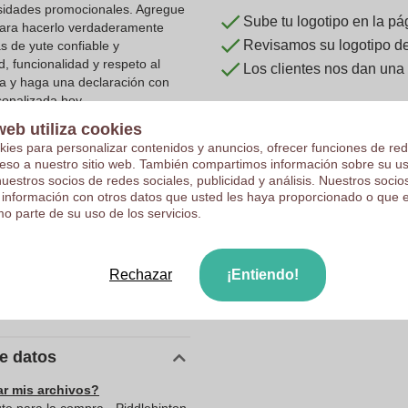
cesidades promocionales. Agregue
Sube tu logotipo en la pá
 para hacerlo verdaderamente
Revisamos su logotipo de 
s de yute confiable y
, funcionalidad y respeto al
Los clientes nos dan una
a y haga una declaración con
onalizada hoy.
web utiliza cookies
kies para personalizar contenidos y anuncios, ofrecer funciones de red
ceso a nuestro sitio web. También compartimos información sobre su u
nuestros socios de redes sociales, publicidad y análisis. Nuestros soci
 información con otros datos que usted les haya proporcionado o que 
10185700
o parte de su uso de los servicios.
140 g
400 x 380 mm
Rechazar
¡Entiendo!
400 mm
380 mm
de datos
ar mis archivos?