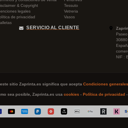
isclaimer & Copyright
Tessuto
enciones legales
Vetreria
olítica de privacidad
Vasos
alletas
SERVICIO AL CLIENTE
Zapri
Paseo 
30880 
Españ
comer
NIF :
este sitio
Zaprinta.es
significa que acepta
Condiciones generales
omo sea posible,
Zaprinta.es
usa
cookies
-
Política de privacidad