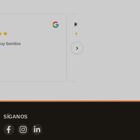
Karine
★
★
★
★
★
★
★
uy bonitos
09/07/2026
›
SÍGANOS