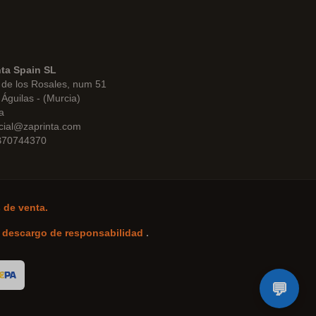
nta Spain SL
de los Rosales, num 51
Águilas - (Murcia)
a
cial@zaprinta.com
 B70744370
 de venta.
-
descargo de responsabilidad
.