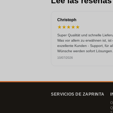
Lee las reseñas
Christoph
★
★
★
★
★
Super Qualität und schnelle Liefer
Was vor allem zu erwähnen ist, ist
exzellente Kunden - Support, für al
Wünsche werden sofort Lösungen
gefunden. Keine KI Gespräche. Se
10/07/2026
selten heutzutage. Top Leistung. 
noch mehr Sterne hergeben, wenn
ginge.
SERVICIOS DE ZAPRINTA
I
O
Q
T