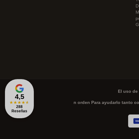
D
M
p
G
El uso de 
4,5
★
★
★
★
★
n orden Para ayudarlo tanto c
288
Reseñas