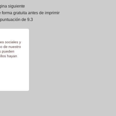
gina siguiente
forma gratuita antes de imprimir
 puntuación de 9.3
es sociales y
so de nuestro
os pueden
ellos hayan