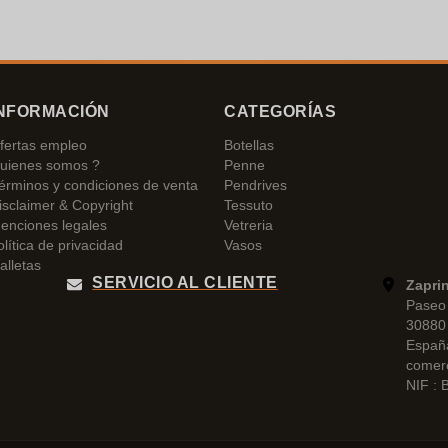
NFORMACIÓN
CATEGORÍAS
fertas empleo
Botellas
uienes somos ?
Penne
érminos y condiciones de venta
Pendrives
isclaimer & Copyright
Tessuto
enciones legales
Vetreria
olítica de privacidad
Vasos
alletas
SERVICIO AL CLIENTE
Zapri
Paseo 
30880 
Españ
comer
NIF :