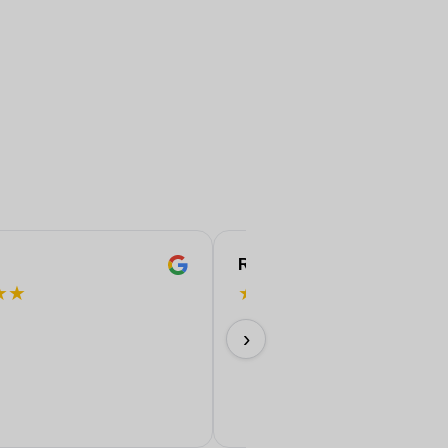
ROBERT
★
★
★
★
★
★
★
¡Perfecto!
›
11/06/2026