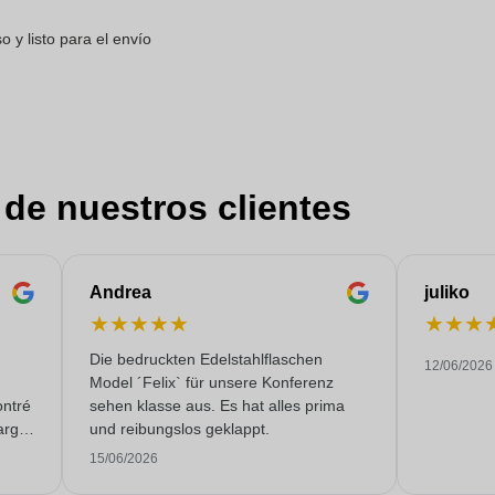
 y listo para el envío
 de nuestros clientes
Andrea
juliko
★
★
★
★
★
★
★
★
Die bedruckten Edelstahlflaschen
12/06/2026
Model ´Felix` für unsere Konferenz
ontré
sehen klasse aus. Es hat alles prima
argo,
und reibungslos geklappt.
malte
15/06/2026
mpo.