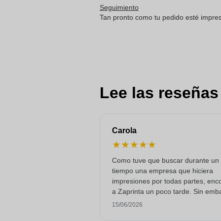
Seguimiento
Tan pronto como tu pedido esté impreso
Lee las reseñas
Carola
★
★
★
★
★
Como tuve que buscar durante un
tiempo una empresa que hiciera
impresiones por todas partes, enc
a Zaprinta un poco tarde. Sin emb
lograron entregar 250 tazas de es
15/06/2026
con una impresión excelente a tie