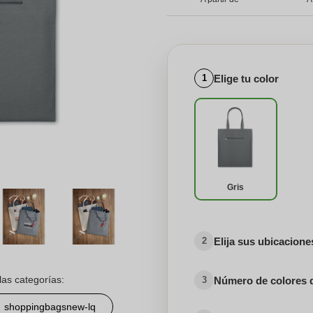
Elige tu color
1
Gris
Elija sus ubicacion
2
las categorías:
Número de colores 
3
shoppingbagsnew-lq