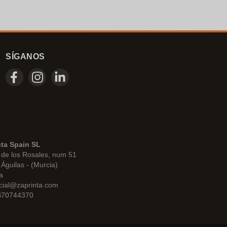
SÍGANOS
nta Spain SL
de los Rosales, num 51
Águilas - (Murcia)
a
cial@zaprinta.com
 B70744370