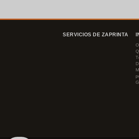
Estoy muy contenta con ellos.
¡Muchísimas gracias!
SERVICIOS DE ZAPRINTA
I
O
Q
T
D
M
p
G