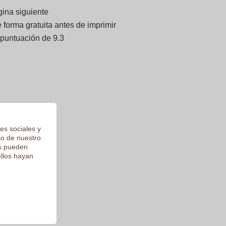
gina siguiente
forma gratuita antes de imprimir
 puntuación de 9.3
es sociales y
so de nuestro
os pueden
ellos hayan