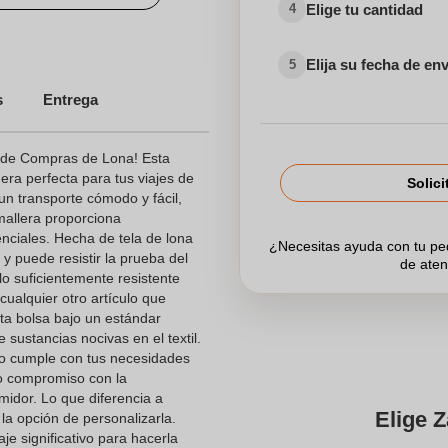
Elige tu cantidad
4
Elija su fecha de en
5
s
s
Entrega
 de Compras de Lona! Esta
era perfecta para tus viajes de
as Personalizadas
Solici
un transporte cómodo y fácil,
emallera proporciona
nciales. Hecha de tela de lona
¿Necesitas ayuda con tu p
 y puede resistir la prueba del
de aten
o suficientemente resistente
cualquier otro artículo que
ta bolsa bajo un estándar
 sustancias nocivas en el textil.
lo cumple con tus necesidades
ro compromiso con la
midor. Lo que diferencia a
Elige Z
a opción de personalizarla.
je significativo para hacerla