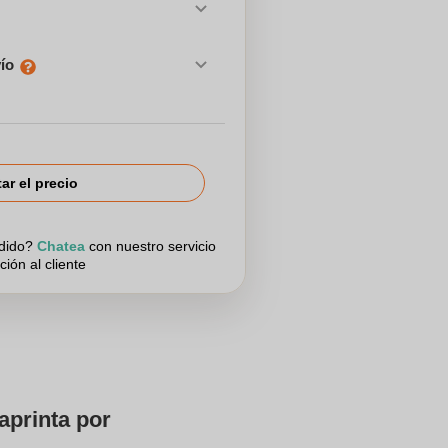
vío
tar el precio
edido?
Chatea
con nuestro servicio
ción al cliente
aprinta por