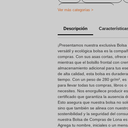
shoppingbagsnew-cloth
Ver más categorías >
Bolsas Reutilizables Personalizada
Descripción
Característica
Regalos Publicitarios Ecológicos
Bolsa de transporte personalizada
¡Presentamos nuestra exclusiva Bolsa
versátil y ecológica bolsa es la compañ
Bolsa canvas impresa
Bols
compras. Con sus asas cortas, ofrece 
mientras que el bolsillo frontal con cr
Bolsas de Compra Personalizadas
almacenamiento adicional para tus ese
de alta calidad, esta bolsa es duradera
tiempo. Con un peso de 280 gr/m², es l
para llevar todas tus compras, libros o 
necesites. Nos enorgullece producir es
certificado que garantiza la ausencia de
Esto asegura que nuestra bolsa no so
sino que también se alinea con nuest
sostenibilidad y la seguridad del consu
nuestra Bolsa de Compras de Lona es l
Agrega tu nombre, iniciales o un mensa